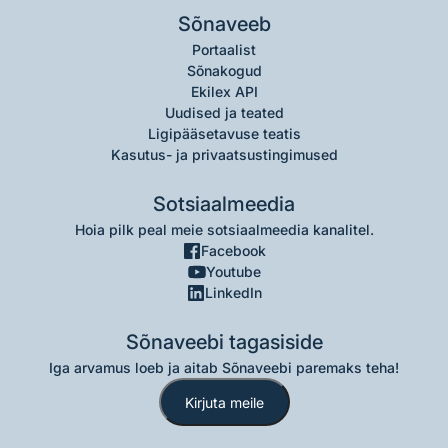
Sõnaveeb
Portaalist
Sõnakogud
Ekilex API
Uudised ja teated
Ligipääsetavuse teatis
Kasutus- ja privaatsustingimused
Sotsiaalmeedia
Hoia pilk peal meie sotsiaalmeedia kanalitel.
Facebook
Youtube
LinkedIn
Sõnaveebi tagasiside
Iga arvamus loeb ja aitab Sõnaveebi paremaks teha!
Kirjuta meile