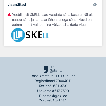
Lisanäited
Veebilehelt SkELL saad vaadata sõna kasutusnäiteid,
naabersõnu ja sarnase tähendusega sõnu. Need on
automaatselt valitud ning võivad sisaldada vigu.
Roosikrantsi 6, 10119 Tallinn
Registrikood 70004011
Keelenõu
631 3731
Üldkontakt
617 7500
E-post
eki@eki.ee
Wordweb App 1.48.0