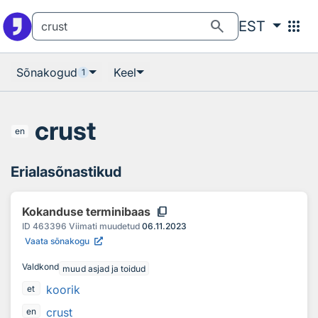
Otsingu juurde
Põhisisu juurde
search
apps
EST
Sõnakogud
Keel
1
crust
en
Erialasõnastikud
content_copy
Kokanduse terminibaas
ID
463396
Viimati muudetud
06.11.2023
Vaata sõnakogu
Valdkond
muud asjad ja toidud
koorik
et
crust
en