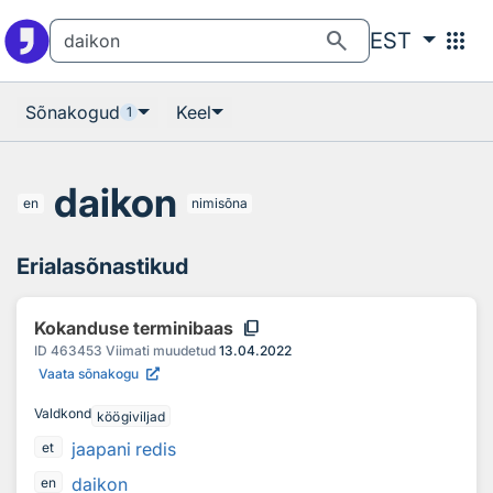
Otsingu juurde
Põhisisu juurde
search
apps
EST
Sõnakogud
Keel
1
daikon
en
nimisõna
Erialasõnastikud
content_copy
Kokanduse terminibaas
ID
463453
Viimati muudetud
13.04.2022
Vaata sõnakogu
Valdkond
köögiviljad
jaapani redis
et
daikon
en