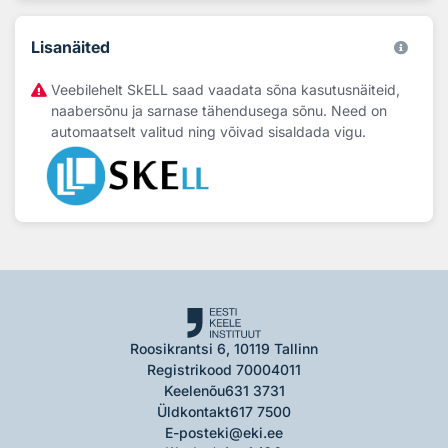
Lisanäited
Veebilehelt SkELL saad vaadata sõna kasutusnäiteid,
naabersõnu ja sarnase tähendusega sõnu. Need on
automaatselt valitud ning võivad sisaldada vigu.
Roosikrantsi 6, 10119 Tallinn
Registrikood 70004011
Keelenõu
631 3731
Üldkontakt
617 7500
E-post
eki@eki.ee