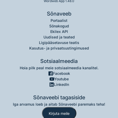
Wordweb App 1.48.0
Sõnaveeb
Portaalist
Sõnakogud
Ekilex API
Uudised ja teated
Ligipääsetavuse teatis
Kasutus- ja privaatsustingimused
Sotsiaalmeedia
Hoia pilk peal meie sotsiaalmeedia kanalitel.
Facebook
Youtube
LinkedIn
Sõnaveebi tagasiside
Iga arvamus loeb ja aitab Sõnaveebi paremaks teha!
Kirjuta meile