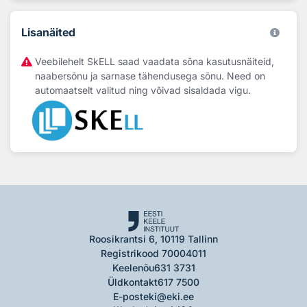
Lisanäited
Veebilehelt SkELL saad vaadata sõna kasutusnäiteid,
naabersõnu ja sarnase tähendusega sõnu. Need on
automaatselt valitud ning võivad sisaldada vigu.
Roosikrantsi 6, 10119 Tallinn
Registrikood 70004011
Keelenõu
631 3731
Üldkontakt
617 7500
E-post
eki@eki.ee