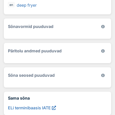
deep fryer
en
Sõnavormid puuduvad
Päritolu andmed puuduvad
Sõna seosed puuduvad
Sama sõna
ELi terminibaasis IATE