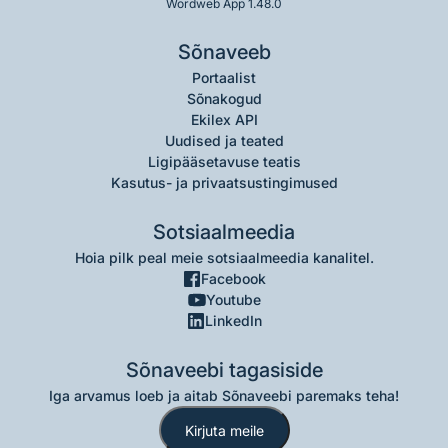
Wordweb App 1.48.0
Sõnaveeb
Portaalist
Sõnakogud
Ekilex API
Uudised ja teated
Ligipääsetavuse teatis
Kasutus- ja privaatsustingimused
Sotsiaalmeedia
Hoia pilk peal meie sotsiaalmeedia kanalitel.
Facebook
Youtube
LinkedIn
Sõnaveebi tagasiside
Iga arvamus loeb ja aitab Sõnaveebi paremaks teha!
Kirjuta meile