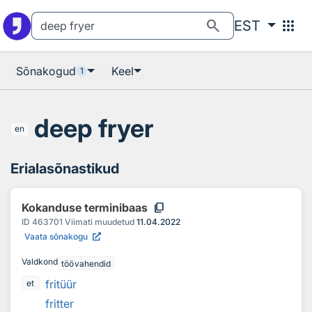
Otsingu juurde
Põhisisu juurde
search
apps
EST
Sõnakogud
Keel
1
deep fryer
en
Erialasõnastikud
content_copy
Kokanduse terminibaas
ID
463701
Viimati muudetud
11.04.2022
Vaata sõnakogu
Valdkond
töövahendid
fritüür
et
fritter