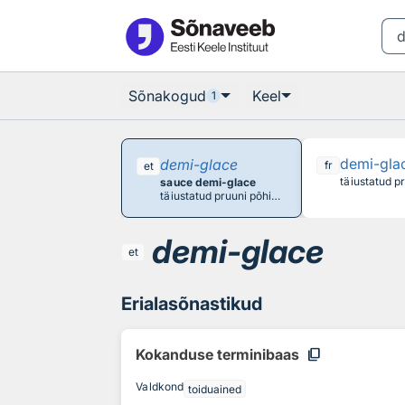
Otsingu juurde
Põhisisu juurde
Sõnakogud
Keel
1
demi-gla
demi-glace
fr
et
sauce demi-glace
täiustatud pruuni põhikastme ehk sauce espagnole´i reduktsioon, kuhu on eelnevalt täiendavalt lisatud selget pruuni puljongit ja portveini, madeirat või šerrit
demi-glace
et
Erialasõnastikud
content_copy
Kokanduse terminibaas
Valdkond
toiduained