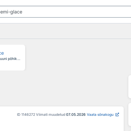
ce
täiustatud pruuni põhikastme ehk sauce espagnole´i reduktsioon, kuhu on eelnevalt täiendavalt lisatud selget pruuni puljongit ja portveini, madeirat või šerrit
ID
1146272
Viimati muudetud
07.05.2026
Vaata sõnakogu