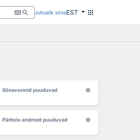
keyboard
search
apps
EST
Juhuslik sõna
Sõnavormid puuduvad
Päritolu andmed puuduvad