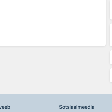
veeb
Sotsiaalmeedia