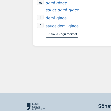
demi-glace
et
sauce demi-glace
demi-glace
fr
sauce demi-glace
fi
keyboard_arrow_down
Näita kogu mõistet
Sõna