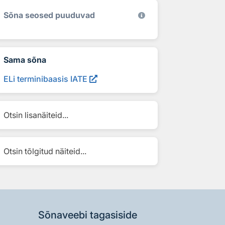
Sõna seosed puuduvad
Sama sõna
ELi terminibaasis IATE
Otsin lisanäiteid...
Otsin tõlgitud näiteid...
Sõnaveebi tagasiside