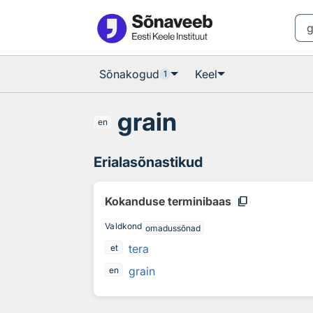
Otsingu juurde
Põhisisu juurde
Sõnakogud
Keel
1
grain
en
Erialasõnastikud
content_copy
Kokanduse terminibaas
Valdkond
omadussõnad
tera
et
grain
en