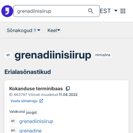
Otsingu juurde
Põhisisu juurde
search
apps
EST
Sõnakogud
Keel
1
grenadiinisiirup
et
nimisõna
Erialasõnastikud
content_copy
Kokanduse terminibaas
ID
463797
Viimati muudetud
11.04.2022
Vaata sõnakogu
Valdkond
joogid
grenadiinisiirup
et
grenadine
en