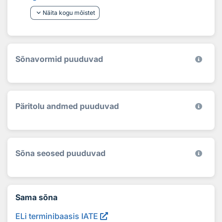
keyboard_arrow_down
Näita kogu mõistet
Sõnavormid puuduvad
Päritolu andmed puuduvad
Sõna seosed puuduvad
Sama sõna
ELi terminibaasis IATE