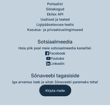
Portaalist
Sõnakogud
Ekilex API
Uudised ja teated
Ligipääsetavuse teatis
Kasutus- ja privaatsustingimused
Sotsiaalmeedia
Hoia pilk peal meie sotsiaalmeedia kanalitel.
Facebook
Youtube
LinkedIn
Sõnaveebi tagasiside
Iga arvamus loeb ja aitab Sõnaveebi paremaks teha!
Kirjuta meile