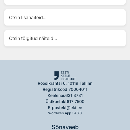
Otsin lisanäiteid...
Otsin tõlgitud näiteid...
Roosikrantsi 6, 10119 Tallinn
Registrikood 70004011
Keelenõu
631 3731
Üldkontakt
617 7500
E-post
eki@eki.ee
Wordweb App 1.48.0
Sõnaveeb