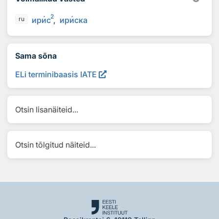
2
ир
и
с
ир
и
ска
ru
Sama sõna
ELi terminibaasis IATE
Otsin lisanäiteid...
Otsin tõlgitud näiteid...