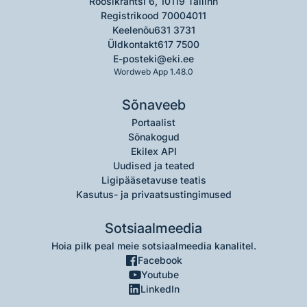
Roosikrantsi 6, 10119 Tallinn
Registrikood 70004011
Keelenõu
631 3731
Üldkontakt
617 7500
E-post
eki@eki.ee
Wordweb App 1.48.0
Sõnaveeb
Portaalist
Sõnakogud
Ekilex API
Uudised ja teated
Ligipääsetavuse teatis
Kasutus- ja privaatsustingimused
Sotsiaalmeedia
Hoia pilk peal meie sotsiaalmeedia kanalitel.
Facebook
Youtube
LinkedIn