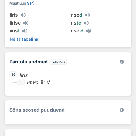
Muuttüüp
9
iiris
iirise
d
iirise
iiris
te
iiris
t
iirise
id
Näita tabelina
Päritolu andmed
laensõna
iiris
et
ирис
'iiris'
ru
Sõna seosed puuduvad