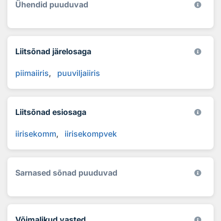
Ühendid puuduvad
Liitsõnad järelosaga
piimaiiris
puuviljaiiris
Liitsõnad esiosaga
iirisekomm
iirisekompvek
Sarnased sõnad puuduvad
Võimalikud vasted