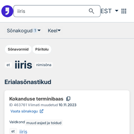
Otsingu juurde
Põhisisu juurde
search
apps
EST
Sõnakogud
Keel
1
Sõnavormid
Päritolu
iiris
et
nimisõna
Erialasõnastikud
content_copy
Kokanduse terminibaas
ID
463761
Viimati muudetud
10.11.2023
Vaata sõnakogu
Valdkond
muud asjad ja toidud
iiris
et