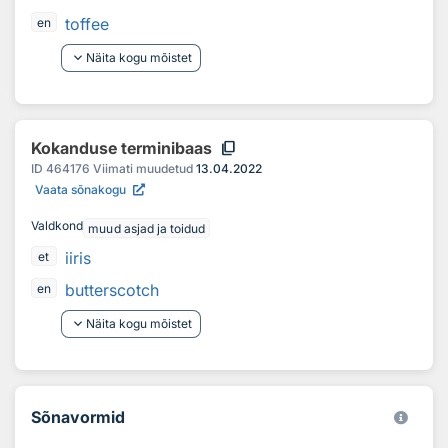
toffee
en
keyboard_arrow_down
Näita kogu mõistet
content_copy
Kokanduse terminibaas
ID
464176
Viimati muudetud
13.04.2022
Vaata sõnakogu
Valdkond
muud asjad ja toidud
iiris
et
butterscotch
en
keyboard_arrow_down
Näita kogu mõistet
Sõnavormid