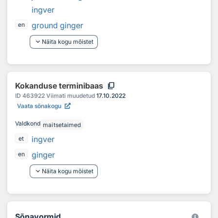
ingver
ground ginger
en
keyboard_arrow_down
Näita kogu mõistet
content_copy
Kokanduse terminibaas
ID
463922
Viimati muudetud
17.10.2022
Vaata sõnakogu
Valdkond
maitsetaimed
ingver
et
ginger
en
keyboard_arrow_down
Näita kogu mõistet
Sõnavormid