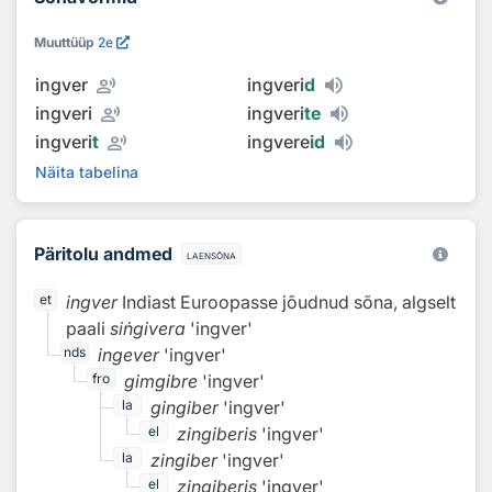
Muuttüüp
2e
record_voice_over
ingver
ingveri
d
record_voice_over
ingveri
ingveri
te
record_voice_over
ingveri
t
ingvere
id
Näita tabelina
Päritolu andmed
laensõna
ingver
Indiast Euroopasse jõudnud sõna, algselt
et
paali
siṅgivera
'ingver'
ingever
'ingver'
nds
gimgibre
'ingver'
fro
gingiber
'ingver'
la
zingiberis
'ingver'
el
zingiber
'ingver'
la
zingiberis
'ingver'
el