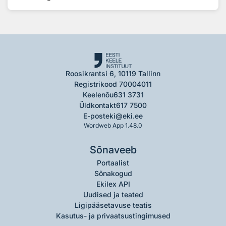
Roosikrantsi 6, 10119 Tallinn
Registrikood 70004011
Keelenõu
631 3731
Üldkontakt
617 7500
E-post
eki@eki.ee
Wordweb App 1.48.0
Sõnaveeb
Portaalist
Sõnakogud
Ekilex API
Uudised ja teated
Ligipääsetavuse teatis
Kasutus- ja privaatsustingimused