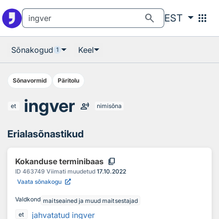
Otsingu juurde
Põhisisu juurde
search
apps
EST
Sõnakogud
Keel
1
Sõnavormid
Päritolu
ingver
record_voice_over
et
nimisõna
Erialasõnastikud
content_copy
Kokanduse terminibaas
ID
463749
Viimati muudetud
17.10.2022
Vaata sõnakogu
Valdkond
maitseained ja muud maitsestajad
jahvatatud ingver
et