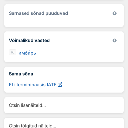
Sarnased sõnad puuduvad
Võimalikud vasted
имб
и
рь
ru
Sama sõna
ELi terminibaasis IATE
Otsin lisanäiteid...
Otsin tõlgitud näiteid...