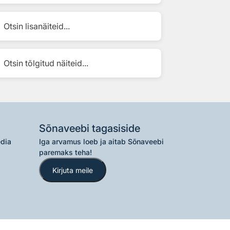
Otsin lisanäiteid...
Otsin tõlgitud näiteid...
Sõnaveebi tagasiside
edia
Iga arvamus loeb ja aitab Sõnaveebi
paremaks teha!
Kirjuta meile