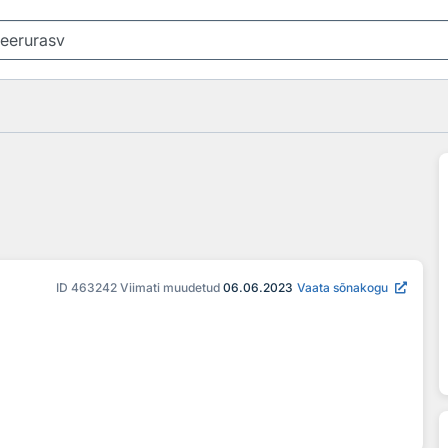
ID
463242
Viimati muudetud
06.06.2023
Vaata sõnakogu