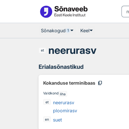
Otsingu juurde
Põhisisu juurde
Sõnakogud
Keel
1
neerurasv
et
Erialasõnastikud
content_copy
Kokanduse terminibaas
Valdkond
liha
neerurasv
et
ploomirasv
suet
en