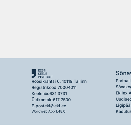
Sõna
Portaali
Roosikrantsi 6, 10119 Tallinn
Sõnako
Registrikood 70004011
Ekilex 
Keelenõu
631 3731
Uudised
Üldkontakt
617 7500
Ligipää
E-post
eki@eki.ee
Kasutus
Wordweb App 1.48.0