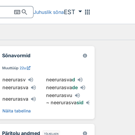
keyboard
search
apps
EST
Juhuslik sõna
Sõnavormid
Muuttüüp
22u
neerurasv
neerurasva
d
neerurasva
neerurasva
de
neerurasvu
neerurasva
~
neerurasva
sid
Näita tabelina
Päritolu andmed
tõlkelaen