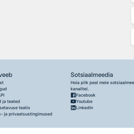
veeb
Sotsiaalmeedia
st
Hoia pilk peal meie sotsiaalme
gud
kanalitel.
API
Facebook
 ja teated
Youtube
setavuse teatis
LinkedIn
- ja privaatsustingimused