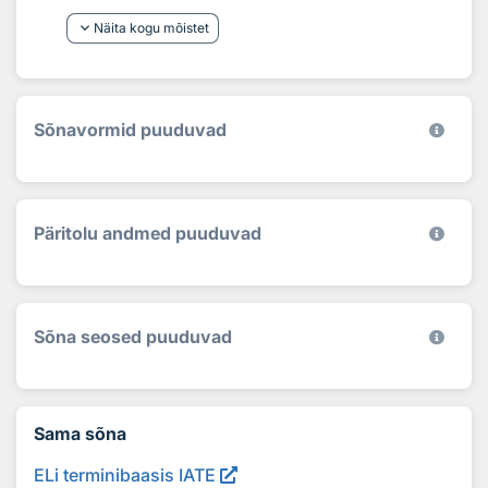
keyboard_arrow_down
Näita kogu mõistet
Sõnavormid puuduvad
Päritolu andmed puuduvad
Sõna seosed puuduvad
Sama sõna
ELi terminibaasis IATE