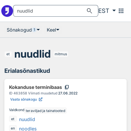
Otsingu juurde
Põhisisu juurde
search
apps
EST
Sõnakogud
Keel
1
nuudlid
et
mitmus
Erialasõnastikud
content_copy
Kokanduse terminibaas
ID
463858
Viimati muudetud
27.06.2022
Vaata sõnakogu
Valdkond
teraviljad ja tainatooted
nuudlid
et
noodles
en