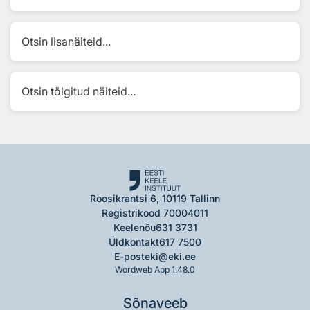
Otsin lisanäiteid...
Otsin tõlgitud näiteid...
Roosikrantsi 6, 10119 Tallinn
Registrikood 70004011
Keelenõu
631 3731
Üldkontakt
617 7500
E-post
eki@eki.ee
Wordweb App 1.48.0
Sõnaveeb