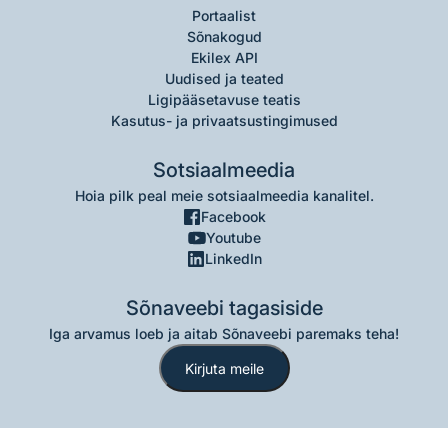
Portaalist
Sõnakogud
Ekilex API
Uudised ja teated
Ligipääsetavuse teatis
Kasutus- ja privaatsustingimused
Sotsiaalmeedia
Hoia pilk peal meie sotsiaalmeedia kanalitel.
Facebook
Youtube
LinkedIn
Sõnaveebi tagasiside
Iga arvamus loeb ja aitab Sõnaveebi paremaks teha!
Kirjuta meile