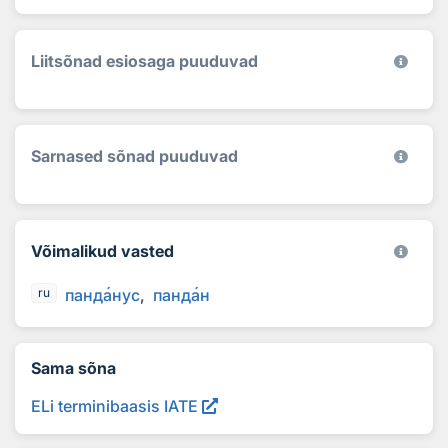
Liitsõnad esiosaga puuduvad
Sarnased sõnad puuduvad
Võimalikud vasted
панд
а
нус
панд
а
н
ru
Sama sõna
ELi terminibaasis IATE