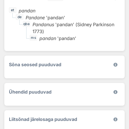
pandan
et
Pandane
'pandan'
de
Pandanus
'pandan'
(
Sidney Parkinson
qba
1773
)
pandan
'pandan'
ms
Sõna seosed puuduvad
Ühendid puuduvad
Liitsõnad järelosaga puuduvad