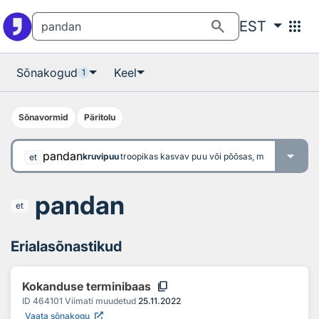
Otsingu juurde
Põhisisu juurde
search
apps
EST
Sõnakogud
Keel
1
Sõnavormid
Päritolu
pandan
kruvipuu
troopikas kasvav puu või põõsas, millel on tüveh
et
pandan
et
Erialasõnastikud
content_copy
Kokanduse terminibaas
ID
464101
Viimati muudetud
25.11.2022
Vaata sõnakogu