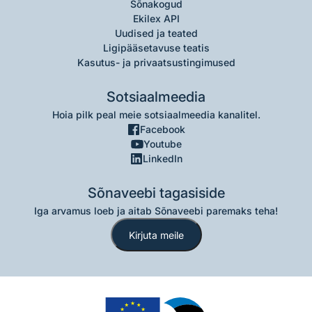
Sõnakogud
Ekilex API
Uudised ja teated
Ligipääsetavuse teatis
Kasutus- ja privaatsustingimused
Sotsiaalmeedia
Hoia pilk peal meie sotsiaalmeedia kanalitel.
Facebook
Youtube
LinkedIn
Sõnaveebi tagasiside
Iga arvamus loeb ja aitab Sõnaveebi paremaks teha!
Kirjuta meile