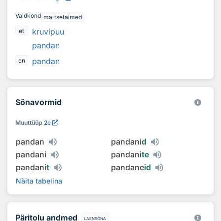
Valdkond
maitsetaimed
kruvipuu
et
pandan
pandan
en
Sõnavormid
Muuttüüp
2e
pandan
pandani
d
pandani
pandani
te
pandani
t
pandane
id
Näita tabelina
Päritolu andmed
laensõna