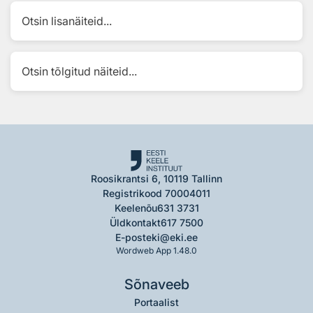
Otsin lisanäiteid...
Otsin tõlgitud näiteid...
Roosikrantsi 6, 10119 Tallinn
Registrikood 70004011
Keelenõu
631 3731
Üldkontakt
617 7500
E-post
eki@eki.ee
Wordweb App 1.48.0
Sõnaveeb
Portaalist