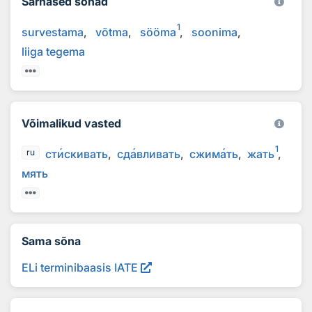
Sarnased sõnad
1
survestama
võtma
sööma
soonima
liiga tegema
Võimalikud vasted
1
ст
и
скивать
сд
а
вливать
сжим
а
ть
жать
ru
мять
Sama sõna
ELi terminibaasis IATE