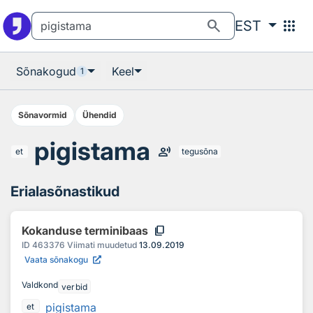
Otsingu juurde
Põhisisu juurde
search
apps
EST
Sõnakogud
Keel
1
Sõnavormid
Ühendid
pigistama
record_voice_over
et
tegusõna
Erialasõnastikud
content_copy
Kokanduse terminibaas
ID
463376
Viimati muudetud
13.09.2019
Vaata sõnakogu
Valdkond
verbid
pigistama
et