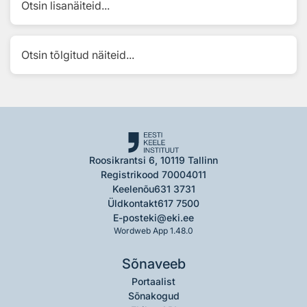
Otsin lisanäiteid...
Otsin tõlgitud näiteid...
Roosikrantsi 6, 10119 Tallinn
Registrikood 70004011
Keelenõu
631 3731
Üldkontakt
617 7500
E-post
eki@eki.ee
Wordweb App 1.48.0
Sõnaveeb
Portaalist
Sõnakogud