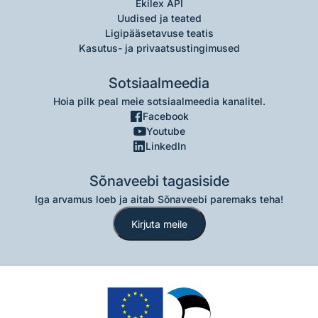
Ekilex API
Uudised ja teated
Ligipääsetavuse teatis
Kasutus- ja privaatsustingimused
Sotsiaalmeedia
Hoia pilk peal meie sotsiaalmeedia kanalitel.
Facebook
Youtube
LinkedIn
Sõnaveebi tagasiside
Iga arvamus loeb ja aitab Sõnaveebi paremaks teha!
Kirjuta meile