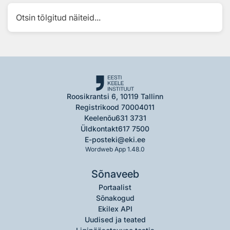
Otsin tõlgitud näiteid...
Roosikrantsi 6, 10119 Tallinn
Registrikood 70004011
Keelenõu
631 3731
Üldkontakt
617 7500
E-post
eki@eki.ee
Wordweb App 1.48.0
Sõnaveeb
Portaalist
Sõnakogud
Ekilex API
Uudised ja teated