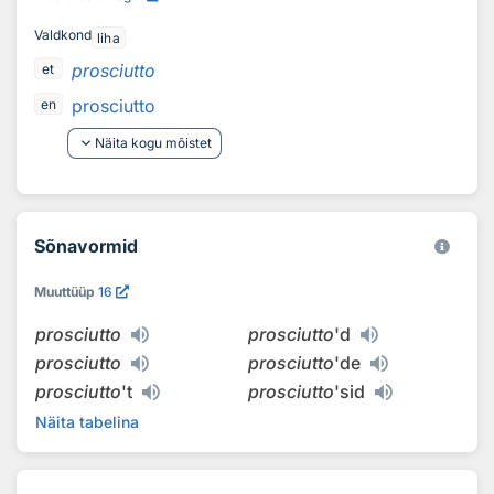
Valdkond
liha
prosciutto
et
prosciutto
en
keyboard_arrow_down
Näita kogu mõistet
Sõnavormid
Muuttüüp
16
prosciutto
prosciutto
'd
prosciutto
prosciutto
'de
prosciutto
't
prosciutto
'sid
Näita tabelina