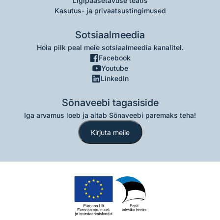
Ligipääsetavuse teatis
Kasutus- ja privaatsustingimused
Sotsiaalmeedia
Hoia pilk peal meie sotsiaalmeedia kanalitel.
Facebook
Youtube
LinkedIn
Sõnaveebi tagasiside
Iga arvamus loeb ja aitab Sõnaveebi paremaks teha!
Kirjuta meile