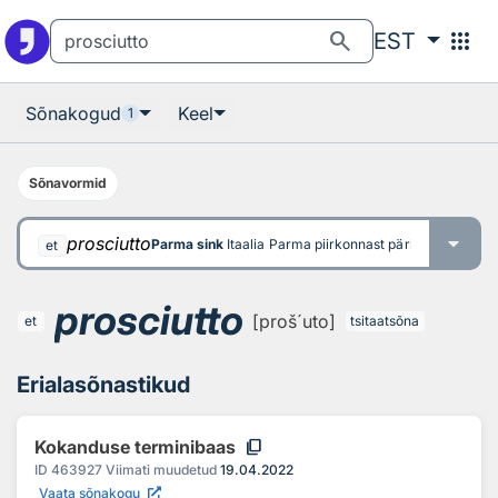
Otsingu juurde
Põhisisu juurde
search
apps
EST
Sõnakogud
Keel
1
Sõnavormid
prosciutto
Parma sink
Itaalia Parma piirkonnast pärit soolatud ja
et
prosciutto
[proš´uto]
et
tsitaatsõna
Erialasõnastikud
content_copy
Kokanduse terminibaas
ID
463927
Viimati muudetud
19.04.2022
Vaata sõnakogu