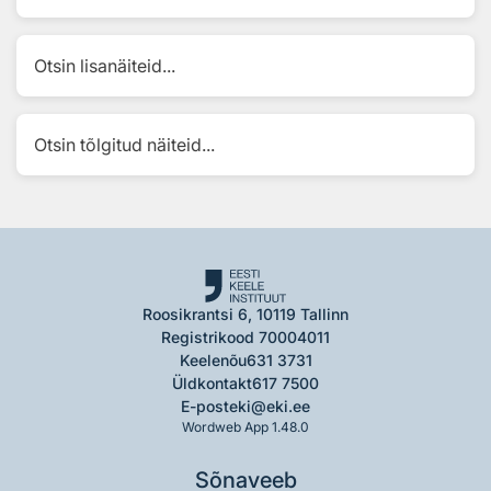
Otsin lisanäiteid...
Otsin tõlgitud näiteid...
Roosikrantsi 6, 10119 Tallinn
Registrikood 70004011
Keelenõu
631 3731
Üldkontakt
617 7500
E-post
eki@eki.ee
Wordweb App 1.48.0
Sõnaveeb