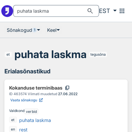
Otsingu juurde
Põhisisu juurde
search
apps
EST
Sõnakogud
Keel
1
puhata laskma
et
tegusõna
Erialasõnastikud
content_copy
Kokanduse terminibaas
ID
463574
Viimati muudetud
27.06.2022
Vaata sõnakogu
Valdkond
verbid
puhata laskma
et
rest
en