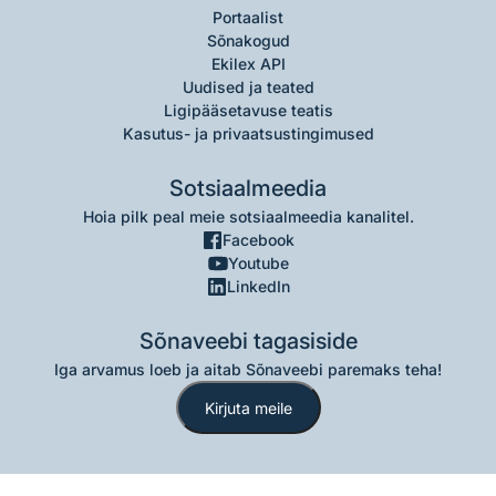
Portaalist
Sõnakogud
Ekilex API
Uudised ja teated
Ligipääsetavuse teatis
Kasutus- ja privaatsustingimused
Sotsiaalmeedia
Hoia pilk peal meie sotsiaalmeedia kanalitel.
Facebook
Youtube
LinkedIn
Sõnaveebi tagasiside
Iga arvamus loeb ja aitab Sõnaveebi paremaks teha!
Kirjuta meile