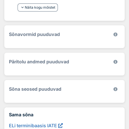
keyboard_arrow_down
Näita kogu mõistet
Sõnavormid puuduvad
Päritolu andmed puuduvad
Sõna seosed puuduvad
Sama sõna
ELi terminibaasis IATE