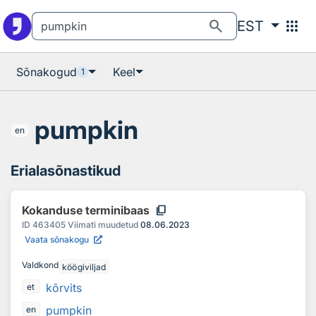
Otsingu juurde
Põhisisu juurde
search
apps
EST
Sõnakogud
Keel
1
pumpkin
en
Erialasõnastikud
content_copy
Kokanduse terminibaas
ID
463405
Viimati muudetud
08.06.2023
Vaata sõnakogu
Valdkond
köögiviljad
kõrvits
et
pumpkin
en