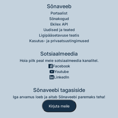
Sõnaveeb
Portaalist
Sõnakogud
Ekilex API
Uudised ja teated
Ligipääsetavuse teatis
Kasutus- ja privaatsustingimused
Sotsiaalmeedia
Hoia pilk peal meie sotsiaalmeedia kanalitel.
Facebook
Youtube
LinkedIn
Sõnaveebi tagasiside
Iga arvamus loeb ja aitab Sõnaveebi paremaks teha!
Kirjuta meile