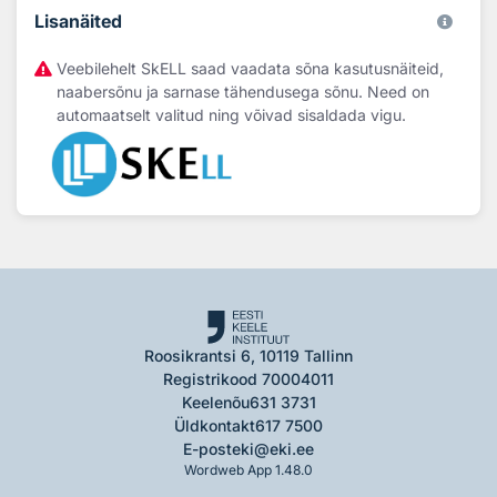
Lisanäited
Veebilehelt SkELL saad vaadata sõna kasutusnäiteid,
naabersõnu ja sarnase tähendusega sõnu. Need on
automaatselt valitud ning võivad sisaldada vigu.
Roosikrantsi 6, 10119 Tallinn
Registrikood 70004011
Keelenõu
631 3731
Üldkontakt
617 7500
E-post
eki@eki.ee
Wordweb App 1.48.0