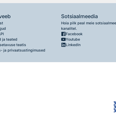
veeb
Sotsiaalmeedia
st
Hoia pilk peal meie sotsiaalme
gud
kanalitel.
API
Facebook
 ja teated
Youtube
setavuse teatis
LinkedIn
- ja privaatsustingimused