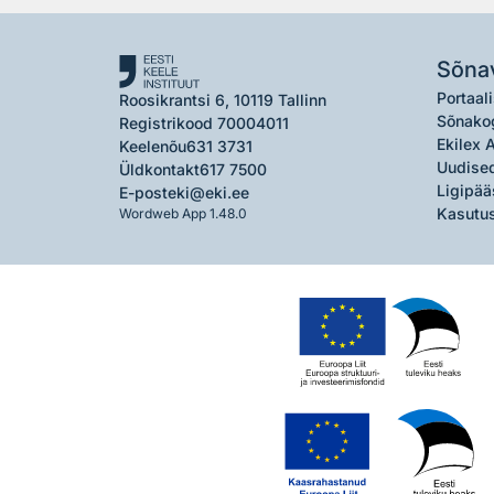
Sõna
Portaali
Roosikrantsi 6, 10119 Tallinn
Sõnako
Registrikood 70004011
Ekilex 
Keelenõu
631 3731
Uudised
Üldkontakt
617 7500
Ligipää
E-post
eki@eki.ee
Kasutus
Wordweb App 1.48.0