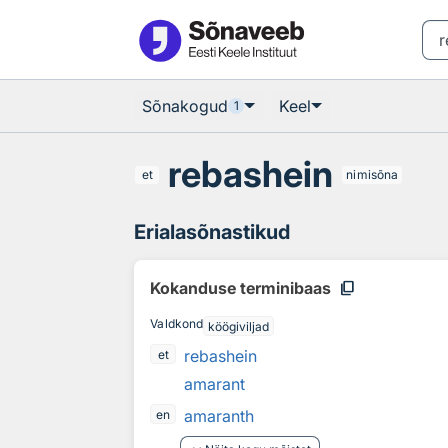
Otsingu juurde
Põhisisu juurde
Sõnakogud
Keel
1
rebashein
et
nimisõna
Erialasõnastikud
content_copy
Kokanduse terminibaas
Valdkond
köögiviljad
rebashein
et
amarant
amaranth
en