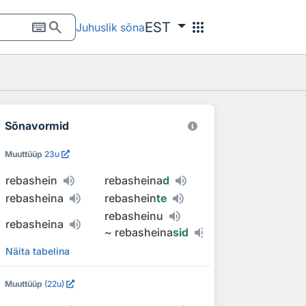
keyboard
search
apps
EST
Juhuslik sõna
Sõnavormid
Muuttüüp
23u
rebashein
rebasheina
d
rebasheina
rebashein
te
rebasheinu
rebasheina
~
rebasheina
sid
Näita tabelina
Muuttüüp
(22u)