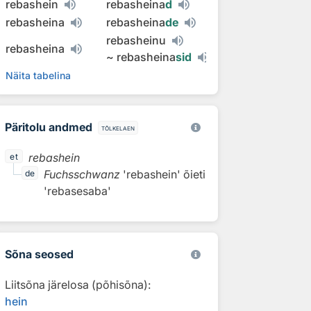
rebashein
rebasheina
d
rebasheina
rebasheina
de
rebasheinu
rebasheina
~
rebasheina
sid
Näita tabelina
Päritolu andmed
tõlkelaen
rebashein
et
Fuchsschwanz
'rebashein'
õieti
de
'rebasesaba'
Sõna seosed
Liitsõna järelosa (põhisõna):
hein