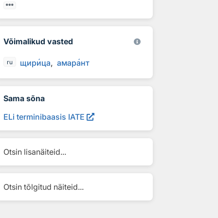
Võimalikud vasted
щир
и
ца
амар
а
нт
ru
Sama sõna
ELi terminibaasis IATE
Otsin lisanäiteid...
Otsin tõlgitud näiteid...