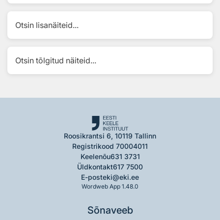
Otsin lisanäiteid...
Otsin tõlgitud näiteid...
Roosikrantsi 6, 10119 Tallinn
Registrikood 70004011
Keelenõu
631 3731
Üldkontakt
617 7500
E-post
eki@eki.ee
Wordweb App 1.48.0
Sõnaveeb