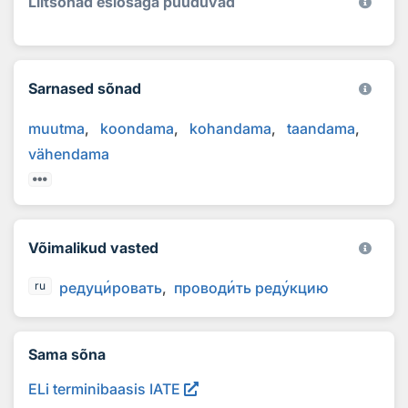
Liitsõnad esiosaga puuduvad
Sarnased sõnad
muutma
koondama
kohandama
taandama
vähendama
Võimalikud vasted
редуц
и
ровать
провод
и
ть ред
у
кцию
ru
Sama sõna
ELi terminibaasis IATE