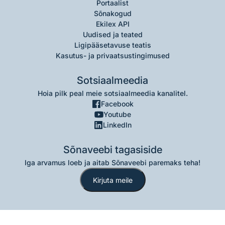
Portaalist
Sõnakogud
Ekilex API
Uudised ja teated
Ligipääsetavuse teatis
Kasutus- ja privaatsustingimused
Sotsiaalmeedia
Hoia pilk peal meie sotsiaalmeedia kanalitel.
Facebook
Youtube
LinkedIn
Sõnaveebi tagasiside
Iga arvamus loeb ja aitab Sõnaveebi paremaks teha!
Kirjuta meile