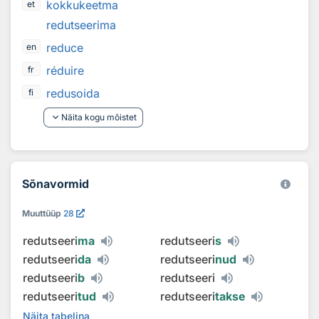
kokkukeetma
et
redutseerima
reduce
en
réduire
fr
redusoida
fi
keyboard_arrow_down
Näita kogu mõistet
Sõnavormid
Muuttüüp
28
redutseeri
ma
redutseeri
s
redutseeri
da
redutseeri
nud
redutseeri
b
redutseeri
redutseeri
tud
redutseeri
takse
Näita tabelina