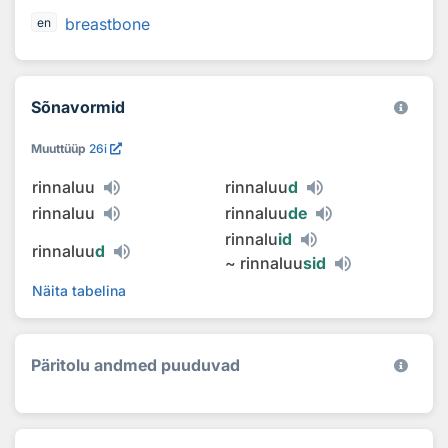
breastbone
en
Sõnavormid
Muuttüüp
26i
rinnaluu
rinnaluu
d
rinnaluu
rinnaluu
de
rinnalu
id
rinnaluu
d
~
rinnaluu
sid
Näita tabelina
Päritolu andmed puuduvad