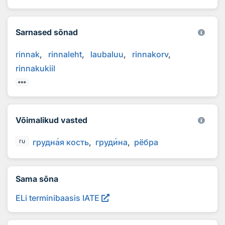
Sarnased sõnad
rinnak
rinnaleht
laubaluu
rinnakorv
rinnakukiil
Võimalikud vasted
грудн
а
я кость
груд
и
на
рёбра
ru
Sama sõna
ELi terminibaasis IATE