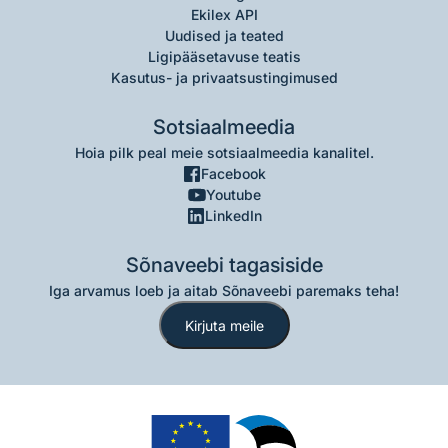
Ekilex API
Uudised ja teated
Ligipääsetavuse teatis
Kasutus- ja privaatsustingimused
Sotsiaalmeedia
Hoia pilk peal meie sotsiaalmeedia kanalitel.
Facebook
Youtube
LinkedIn
Sõnaveebi tagasiside
Iga arvamus loeb ja aitab Sõnaveebi paremaks teha!
Kirjuta meile