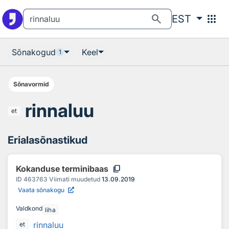
Otsingu juurde
Põhisisu juurde
search
apps
EST
Sõnakogud
Keel
1
Sõnavormid
rinnaluu
et
Erialasõnastikud
content_copy
Kokanduse terminibaas
ID
463763
Viimati muudetud
13.09.2019
Vaata sõnakogu
Valdkond
liha
rinnaluu
et