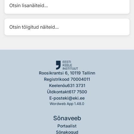
Otsin lisanäiteid...
Otsin tõlgitud näiteid...
Roosikrantsi 6, 10119 Tallinn
Registrikood 70004011
Keelenõu
631 3731
Üldkontakt
617 7500
E-post
eki@eki.ee
Wordweb App 1.48.0
Sõnaveeb
Portaalist
Sõnakogud