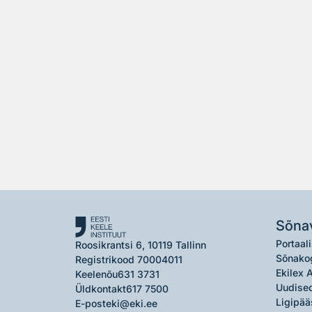
Sõna
Portaali
Roosikrantsi 6, 10119 Tallinn
Sõnako
Registrikood 70004011
Ekilex 
Keelenõu
631 3731
Uudised
Üldkontakt
617 7500
Ligipää
E-post
eki@eki.ee