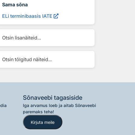
Sama sõna
ELi terminibaasis IATE
Otsin lisanäiteid...
Otsin tõlgitud näiteid...
Sõnaveebi tagasiside
edia
Iga arvamus loeb ja aitab Sõnaveebi
paremaks teha!
Kirjuta meile