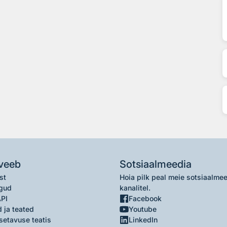
veeb
Sotsiaalmeedia
st
Hoia pilk peal meie sotsiaalme
gud
kanalitel.
API
Facebook
 ja teated
Youtube
setavuse teatis
LinkedIn