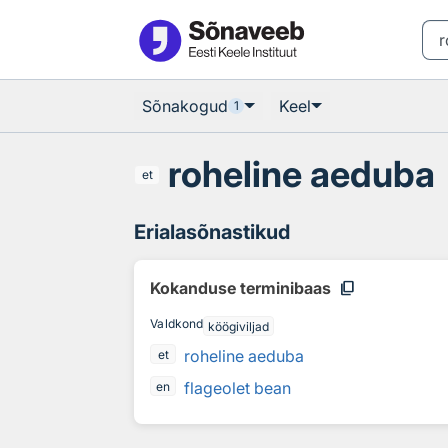
Otsingu juurde
Põhisisu juurde
Sõnakogud
Keel
1
roheline aeduba
et
Erialasõnastikud
content_copy
Kokanduse terminibaas
Valdkond
köögiviljad
roheline aeduba
et
flageolet bean
en