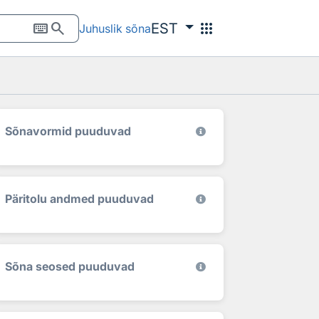
keyboard
search
apps
EST
Juhuslik sõna
Sõnavormid puuduvad
Päritolu andmed puuduvad
Sõna seosed puuduvad