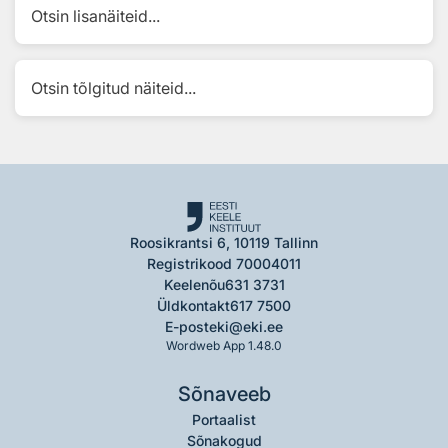
Otsin lisanäiteid...
Otsin tõlgitud näiteid...
Roosikrantsi 6, 10119 Tallinn
Registrikood 70004011
Keelenõu
631 3731
Üldkontakt
617 7500
E-post
eki@eki.ee
Wordweb App 1.48.0
Sõnaveeb
Portaalist
Sõnakogud