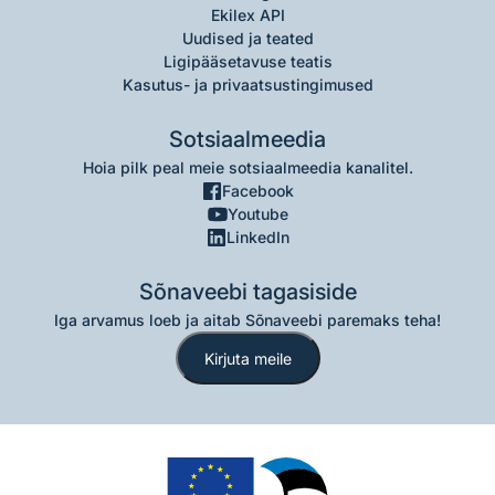
Ekilex API
Uudised ja teated
Ligipääsetavuse teatis
Kasutus- ja privaatsustingimused
Sotsiaalmeedia
Hoia pilk peal meie sotsiaalmeedia kanalitel.
Facebook
Youtube
LinkedIn
Sõnaveebi tagasiside
Iga arvamus loeb ja aitab Sõnaveebi paremaks teha!
Kirjuta meile