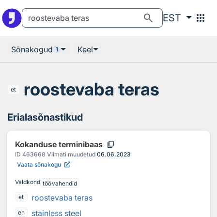
Otsingu juurde
Põhisisu juurde
search
apps
EST
Sõnakogud
Keel
1
roostevaba teras
et
Erialasõnastikud
content_copy
Kokanduse terminibaas
ID
463668
Viimati muudetud
06.06.2023
Vaata sõnakogu
Valdkond
töövahendid
roostevaba teras
et
stainless steel
en