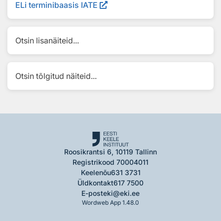
ELi terminibaasis IATE
Otsin lisanäiteid...
Otsin tõlgitud näiteid...
Roosikrantsi 6, 10119 Tallinn
Registrikood 70004011
Keelenõu
631 3731
Üldkontakt
617 7500
E-post
eki@eki.ee
Wordweb App 1.48.0