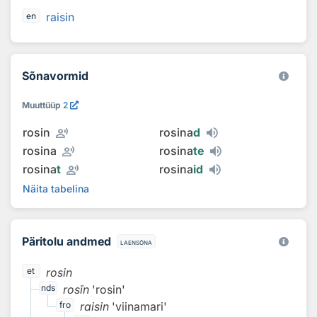
raisin
en
Sõnavormid
Muuttüüp
2
record_voice_over
rosin
rosina
d
record_voice_over
rosina
rosina
te
record_voice_over
rosina
t
rosina
id
Näita tabelina
Päritolu andmed
laensõna
rosin
et
rosīn
'rosin'
nds
raisin
'viinamari'
fro