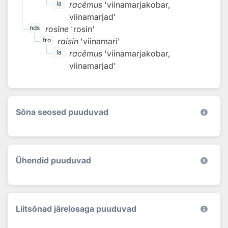
racēmus
'viinamarjakobar,
la
viinamarjad'
rosīne
'rosin'
nds
raisin
'viinamari'
fro
racēmus
'viinamarjakobar,
la
viinamarjad'
Sõna seosed puuduvad
Ühendid puuduvad
Liitsõnad järelosaga puuduvad