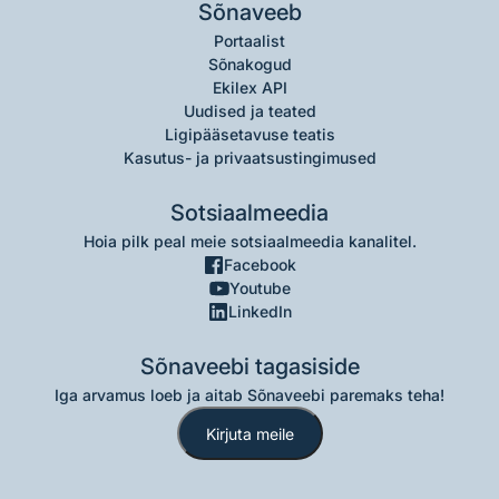
Sõnaveeb
Portaalist
Sõnakogud
Ekilex API
Uudised ja teated
Ligipääsetavuse teatis
Kasutus- ja privaatsustingimused
Sotsiaalmeedia
Hoia pilk peal meie sotsiaalmeedia kanalitel.
Facebook
Youtube
LinkedIn
Sõnaveebi tagasiside
Iga arvamus loeb ja aitab Sõnaveebi paremaks teha!
Kirjuta meile