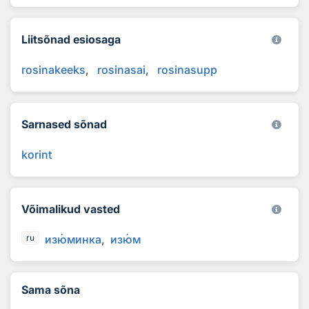
Liitsõnad esiosaga
rosinakeeks
rosinasai
rosinasupp
Sarnased sõnad
korint
Võimalikud vasted
из
ю
минка
из
ю
м
ru
Sama sõna