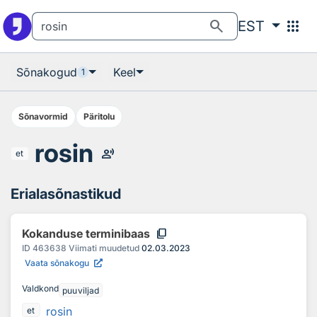
Otsingu juurde
Põhisisu juurde
search
apps
EST
Sõnakogud
Keel
1
Sõnavormid
Päritolu
rosin
record_voice_over
et
Erialasõnastikud
content_copy
Kokanduse terminibaas
ID
463638
Viimati muudetud
02.03.2023
Vaata sõnakogu
Valdkond
puuviljad
rosin
et