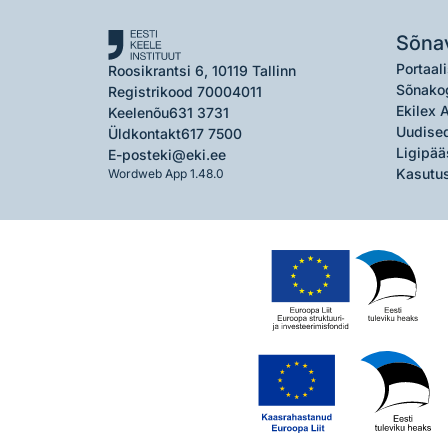
Sõna
Portaali
Roosikrantsi 6, 10119 Tallinn
Sõnako
Registrikood 70004011
Ekilex 
Keelenõu
631 3731
Uudised
Üldkontakt
617 7500
Ligipää
E-post
eki@eki.ee
Kasutus
Wordweb App 1.48.0