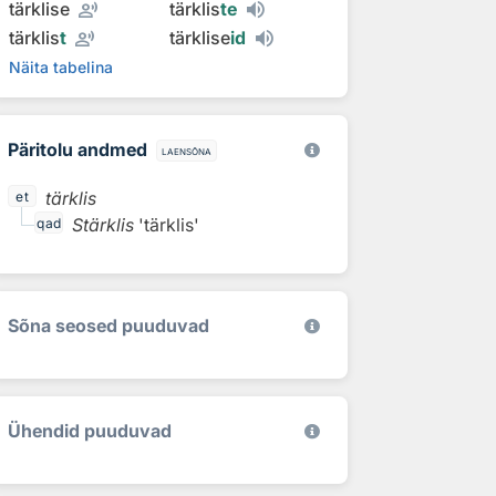
record_voice_over
tärklise
tärklis
te
record_voice_over
tärklis
t
tärklise
id
Näita tabelina
Päritolu andmed
laensõna
tärklis
et
Stärklis
'tärklis'
qad
Sõna seosed puuduvad
Ühendid puuduvad