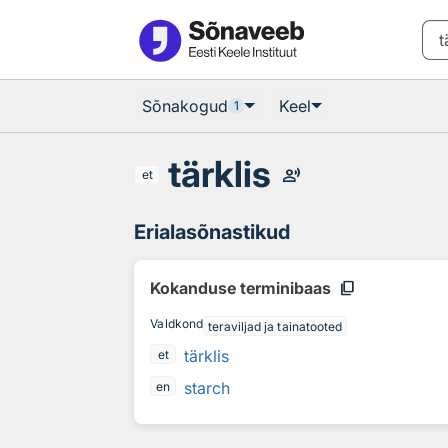
Otsingu juurde
Põhisisu juurde
Sõnakogud
Keel
1
tärklis
record_voice_over
et
Erialasõnastikud
content_copy
Kokanduse terminibaas
Valdkond
teraviljad ja tainatooted
tärklis
et
starch
en