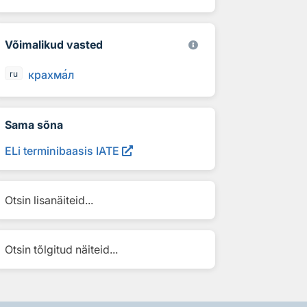
Võimalikud vasted
крахм
а
л
ru
Sama sõna
ELi terminibaasis IATE
Otsin lisanäiteid...
Otsin tõlgitud näiteid...