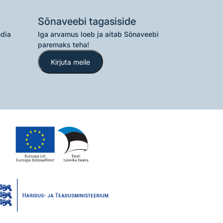
Sõnaveebi tagasiside
edia
Iga arvamus loeb ja aitab Sõnaveebi
paremaks teha!
Kirjuta meile