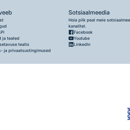
veeb
Sotsiaalmeedia
st
Hoia pilk peal meie sotsiaalme
gud
kanalitel.
API
Facebook
 ja teated
Youtube
setavuse teatis
LinkedIn
- ja privaatsustingimused