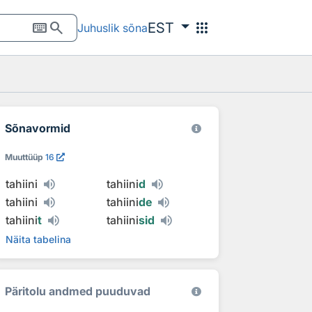
keyboard
search
apps
EST
Juhuslik sõna
Sõnavormid
Muuttüüp
16
tahiini
tahiini
d
tahiini
tahiini
de
tahiini
t
tahiini
sid
Näita tabelina
Päritolu andmed puuduvad