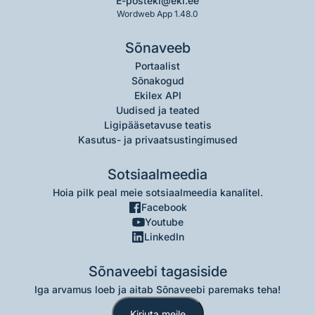
E-post
eki@eki.ee
Wordweb App 1.48.0
Sõnaveeb
Portaalist
Sõnakogud
Ekilex API
Uudised ja teated
Ligipääsetavuse teatis
Kasutus- ja privaatsustingimused
Sotsiaalmeedia
Hoia pilk peal meie sotsiaalmeedia kanalitel.
Facebook
Youtube
LinkedIn
Sõnaveebi tagasiside
Iga arvamus loeb ja aitab Sõnaveebi paremaks teha!
Kirjuta meile