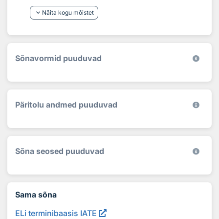
keyboard_arrow_down
Näita kogu mõistet
Sõnavormid puuduvad
Päritolu andmed puuduvad
Sõna seosed puuduvad
Sama sõna
ELi terminibaasis IATE