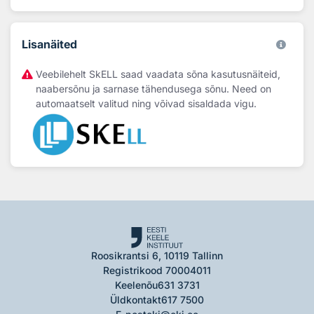
Lisanäited
Veebilehelt SkELL saad vaadata sõna kasutusnäiteid,
naabersõnu ja sarnase tähendusega sõnu. Need on
automaatselt valitud ning võivad sisaldada vigu.
Roosikrantsi 6, 10119 Tallinn
Registrikood 70004011
Keelenõu
631 3731
Üldkontakt
617 7500