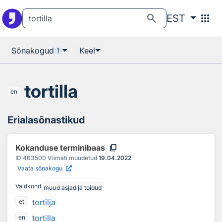
Otsingu juurde
Põhisisu juurde
search
apps
EST
Sõnakogud
Keel
1
tortilla
en
Erialasõnastikud
content_copy
Kokanduse terminibaas
ID
463500
Viimati muudetud
19.04.2022
Vaata sõnakogu
Valdkond
muud asjad ja toidud
tortilja
et
tortilla
en