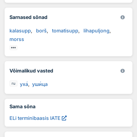
Sarnased sõnad
kalasupp
borš
tomatisupp
lihapuljong
morss
Võimalikud vasted
ух
а
уш
и
ца
ru
Sama sõna
ELi terminibaasis IATE