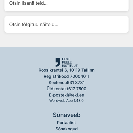
Otsin lisanäiteid...
Otsin tõlgitud näiteid...
Roosikrantsi 6, 10119 Tallinn
Registrikood 70004011
Keelenõu
631 3731
Üldkontakt
617 7500
E-post
eki@eki.ee
Wordweb App 1.48.0
Sõnaveeb
Portaalist
Sõnakogud