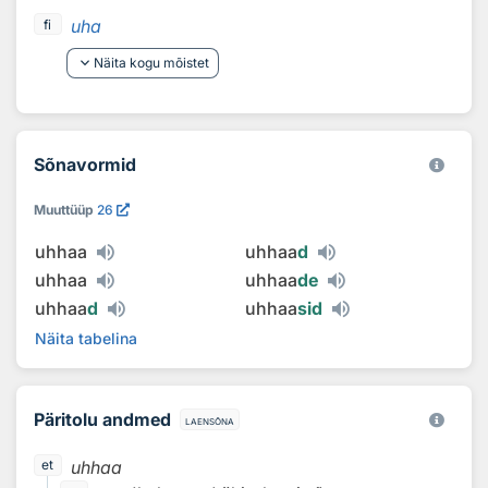
uha
fi
keyboard_arrow_down
Näita kogu mõistet
Sõnavormid
Muuttüüp
26
uhhaa
uhhaa
d
uhhaa
uhhaa
de
uhhaa
d
uhhaa
sid
Näita tabelina
Päritolu andmed
laensõna
uhhaa
et