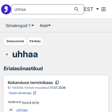
Otsingu juurde
Põhisisu juurde
search
apps
EST
Sõnakogud
Keel
1
Sõnavormid
Päritolu
uhhaa
et
Erialasõnastikud
content_copy
Kokanduse terminibaas
ID
1145056
Viimati muudetud
17.07.2026
Vaata sõnakogu
Valdkond
food & drink
uhhaa
et