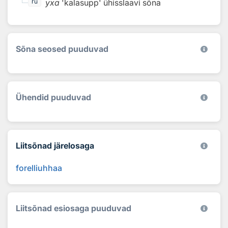
уха
'kalasupp'
ühisslaavi sõna
ru
Sõna seosed puuduvad
Ühendid puuduvad
Liitsõnad järelosaga
forelliuhhaa
Liitsõnad esiosaga puuduvad