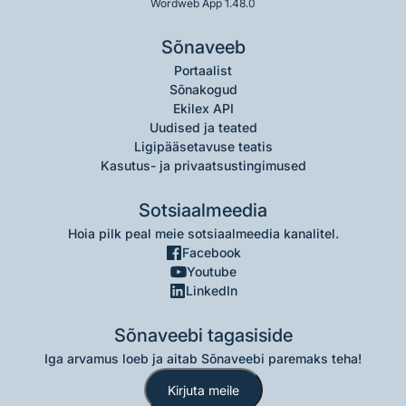
Wordweb App 1.48.0
Sõnaveeb
Portaalist
Sõnakogud
Ekilex API
Uudised ja teated
Ligipääsetavuse teatis
Kasutus- ja privaatsustingimused
Sotsiaalmeedia
Hoia pilk peal meie sotsiaalmeedia kanalitel.
Facebook
Youtube
LinkedIn
Sõnaveebi tagasiside
Iga arvamus loeb ja aitab Sõnaveebi paremaks teha!
Kirjuta meile