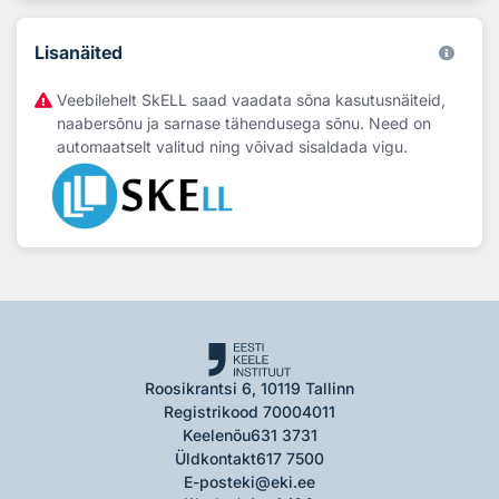
Lisanäited
Veebilehelt SkELL saad vaadata sõna kasutusnäiteid,
naabersõnu ja sarnase tähendusega sõnu. Need on
automaatselt valitud ning võivad sisaldada vigu.
Roosikrantsi 6, 10119 Tallinn
Registrikood 70004011
Keelenõu
631 3731
Üldkontakt
617 7500
E-post
eki@eki.ee