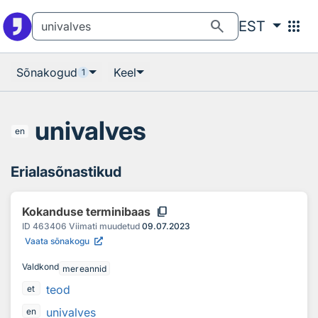
Otsingu juurde
Põhisisu juurde
search
apps
EST
Sõnakogud
Keel
1
univalves
en
Erialasõnastikud
content_copy
Kokanduse terminibaas
ID
463406
Viimati muudetud
09.07.2023
Vaata sõnakogu
Valdkond
mereannid
teod
et
univalves
en