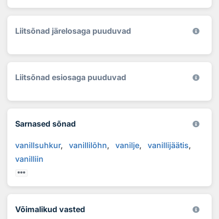
Liitsõnad järelosaga puuduvad
Liitsõnad esiosaga puuduvad
Sarnased sõnad
vanillsuhkur
vanillilõhn
vanilje
vanillijäätis
vanilliin
Võimalikud vasted