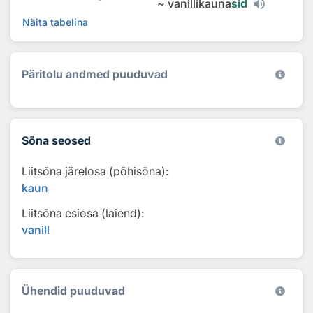
~
vanillikauna
sid
Näita tabelina
Päritolu andmed puuduvad
Sõna seosed
Liitsõna järelosa (põhisõna):
kaun
Liitsõna esiosa (laiend):
vanill
Ühendid puuduvad