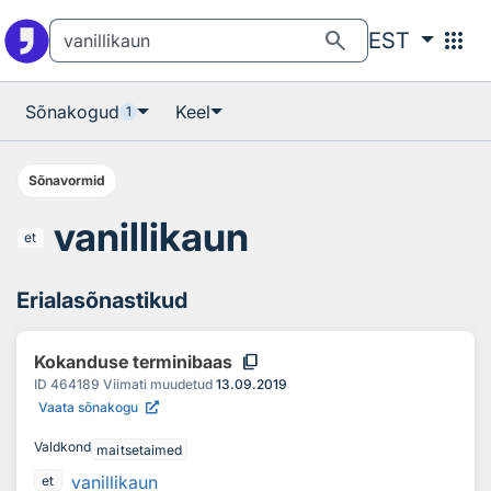
Otsingu juurde
Põhisisu juurde
search
apps
EST
Sõnakogud
Keel
1
Sõnavormid
vanillikaun
et
Erialasõnastikud
content_copy
Kokanduse terminibaas
ID
464189
Viimati muudetud
13.09.2019
Vaata sõnakogu
Valdkond
maitsetaimed
vanillikaun
et