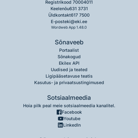
Registrikood 70004011
Keelenõu
631 3731
Üldkontakt
617 7500
E-post
eki@eki.ee
Wordweb App 1.48.0
Sõnaveeb
Portaalist
Sõnakogud
Ekilex API
Uudised ja teated
Ligipääsetavuse teatis
Kasutus- ja privaatsustingimused
Sotsiaalmeedia
Hoia pilk peal meie sotsiaalmeedia kanalitel.
Facebook
Youtube
LinkedIn