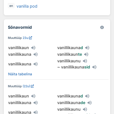
vanilla pod
en
Sõnavormid
Muuttüüp
23u
vanillikaun
vanillikauna
d
vanillikauna
vanillikaun
te
vanillikaunu
vanillikauna
~
vanillikauna
sid
Näita tabelina
Muuttüüp
(22u)
vanillikaun
vanillikauna
d
vanillikauna
vanillikauna
de
vanillikaunu
vanillikauna