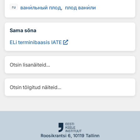
ван
и
льный плод
плод ван
и
ли
ru
Sama sõna
ELi terminibaasis IATE
Otsin lisanäiteid...
Otsin tõlgitud näiteid...
Roosikrantsi 6, 10119 Tallinn