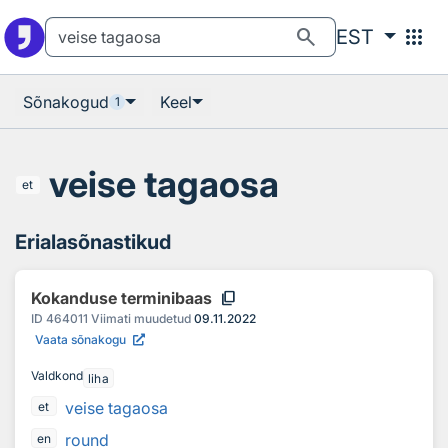
Otsingu juurde
Põhisisu juurde
search
apps
EST
Sõnakogud
Keel
1
veise tagaosa
et
Erialasõnastikud
content_copy
Kokanduse terminibaas
ID
464011
Viimati muudetud
09.11.2022
Vaata sõnakogu
Valdkond
liha
veise tagaosa
et
round
en