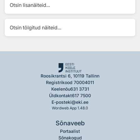
Otsin lisanäiteid...
Otsin tõlgitud näiteid...
Roosikrantsi 6, 10119 Tallinn
Registrikood 70004011
Keelenõu
631 3731
Üldkontakt
617 7500
E-post
eki@eki.ee
Wordweb App 1.48.0
Sõnaveeb
Portaalist
Sõnakogud