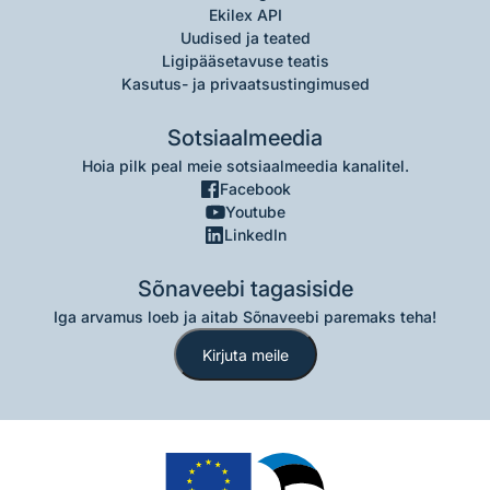
Ekilex API
Uudised ja teated
Ligipääsetavuse teatis
Kasutus- ja privaatsustingimused
Sotsiaalmeedia
Hoia pilk peal meie sotsiaalmeedia kanalitel.
Facebook
Youtube
LinkedIn
Sõnaveebi tagasiside
Iga arvamus loeb ja aitab Sõnaveebi paremaks teha!
Kirjuta meile