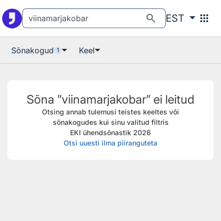
Otsingu juurde
Põhisisu juurde
search
apps
EST
Sõnakogud
Keel
1
Sõna ”viinamarjakobar” ei leitud
Otsing annab tulemusi teistes keeltes või
sõnakogudes kui sinu valitud filtris
EKI ühendsõnastik 2026
Otsi uuesti ilma piiranguteta