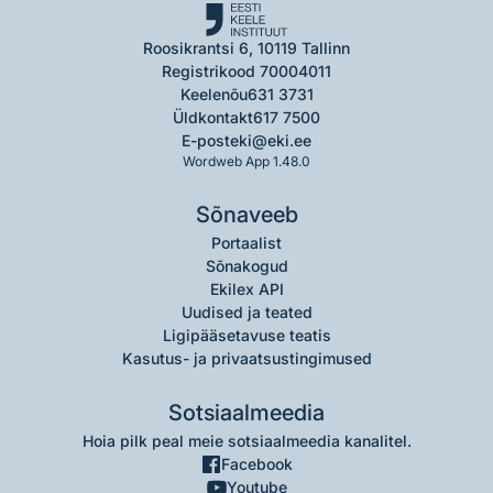
Roosikrantsi 6, 10119 Tallinn
Registrikood 70004011
Keelenõu
631 3731
Üldkontakt
617 7500
E-post
eki@eki.ee
Wordweb App 1.48.0
Sõnaveeb
Portaalist
Sõnakogud
Ekilex API
Uudised ja teated
Ligipääsetavuse teatis
Kasutus- ja privaatsustingimused
Sotsiaalmeedia
Hoia pilk peal meie sotsiaalmeedia kanalitel.
Facebook
Youtube