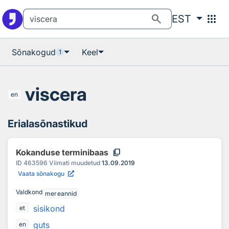
Otsingu juurde
Põhisisu juurde
search
apps
EST
Sõnakogud
Keel
1
viscera
en
Erialasõnastikud
content_copy
Kokanduse terminibaas
ID
463596
Viimati muudetud
13.09.2019
Vaata sõnakogu
Valdkond
mereannid
sisikond
et
guts
en