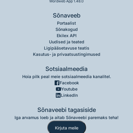
Wordweb App 1.48.0
Sõnaveeb
Portaalist
Sõnakogud
Ekilex API
Uudised ja teated
Ligipääsetavuse teatis
Kasutus- ja privaatsustingimused
Sotsiaalmeedia
Hoia pilk peal meie sotsiaalmeedia kanalitel.
Facebook
Youtube
LinkedIn
Sõnaveebi tagasiside
Iga arvamus loeb ja aitab Sõnaveebi paremaks teha!
Kirjuta meile