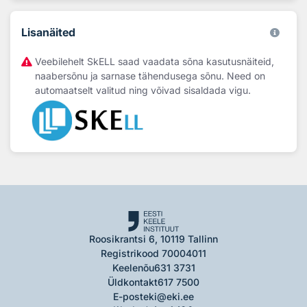
Lisanäited
Veebilehelt SkELL saad vaadata sõna kasutusnäiteid,
naabersõnu ja sarnase tähendusega sõnu. Need on
automaatselt valitud ning võivad sisaldada vigu.
Roosikrantsi 6, 10119 Tallinn
Registrikood 70004011
Keelenõu
631 3731
Üldkontakt
617 7500
E-post
eki@eki.ee