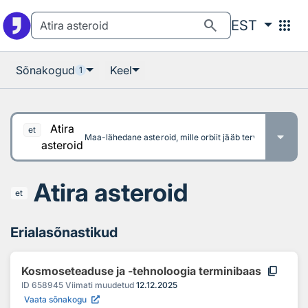
Otsingu juurde
Põhisisu juurde
search
apps
EST
Sõnakogud
Keel
1
Atira
et
Maa-lähedane asteroid, mille orbiit jääb tervenisti Maa orb
asteroid
Atira asteroid
et
Erialasõnastikud
content_copy
Kosmoseteaduse ja -tehnoloogia terminibaas
ID
658945
Viimati muudetud
12.12.2025
Vaata sõnakogu