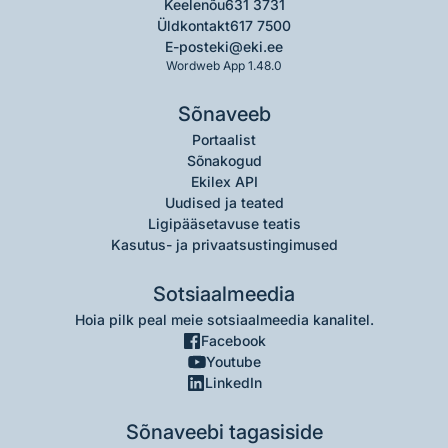
Keelenõu
631 3731
Üldkontakt
617 7500
E-post
eki@eki.ee
Wordweb App 1.48.0
Sõnaveeb
Portaalist
Sõnakogud
Ekilex API
Uudised ja teated
Ligipääsetavuse teatis
Kasutus- ja privaatsustingimused
Sotsiaalmeedia
Hoia pilk peal meie sotsiaalmeedia kanalitel.
Facebook
Youtube
LinkedIn
Sõnaveebi tagasiside