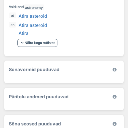
Valdkond
astronomy
Atira asteroid
et
Atira asteroid
en
Atira
keyboard_arrow_down
Näita kogu mõistet
Sõnavormid puuduvad
Päritolu andmed puuduvad
Sõna seosed puuduvad