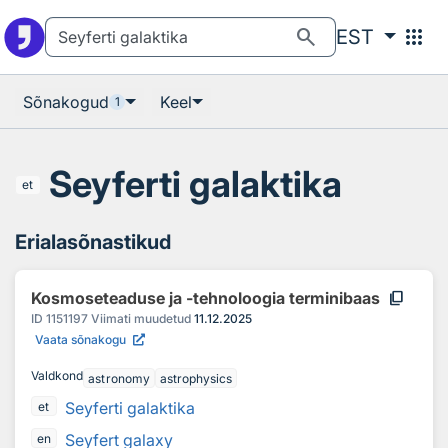
Otsingu juurde
Põhisisu juurde
search
apps
EST
Sõnakogud
Keel
1
Seyferti galaktika
et
Erialasõnastikud
content_copy
Kosmoseteaduse ja -tehnoloogia terminibaas
ID
1151197
Viimati muudetud
11.12.2025
Vaata sõnakogu
Valdkond
astronomy
astrophysics
Seyferti galaktika
et
Seyfert galaxy
en