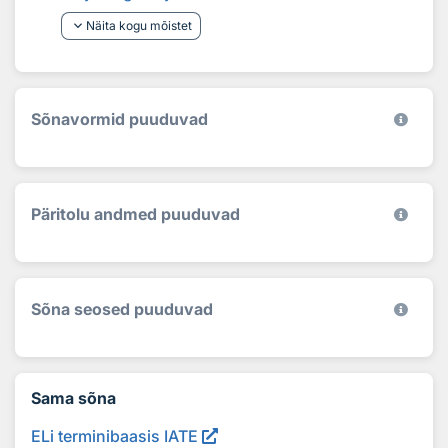
keyboard_arrow_down
Näita kogu mõistet
Sõnavormid puuduvad
Päritolu andmed puuduvad
Sõna seosed puuduvad
Sama sõna
ELi terminibaasis IATE