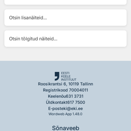
Otsin lisanäiteid...
Otsin tõlgitud näiteid...
Roosikrantsi 6, 10119 Tallinn
Registrikood 70004011
Keelenõu
631 3731
Üldkontakt
617 7500
E-post
eki@eki.ee
Wordweb App 1.48.0
Sõnaveeb