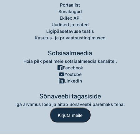
Portaalist
Sõnakogud
Ekilex API
Uudised ja teated
Ligipääsetavuse teatis
Kasutus- ja privaatsustingimused
Sotsiaalmeedia
Hoia pilk peal meie sotsiaalmeedia kanalitel.
Facebook
Youtube
LinkedIn
Sõnaveebi tagasiside
Iga arvamus loeb ja aitab Sõnaveebi paremaks teha!
Kirjuta meile