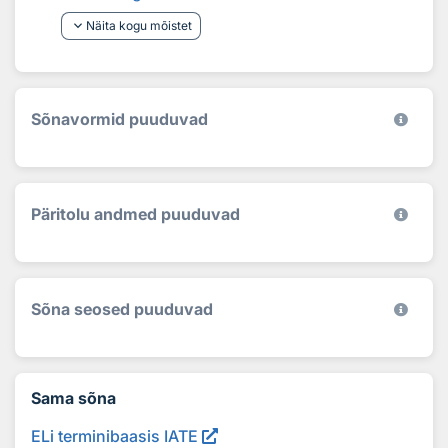
keyboard_arrow_down
Näita kogu mõistet
Sõnavormid puuduvad
Päritolu andmed puuduvad
Sõna seosed puuduvad
Sama sõna
ELi terminibaasis IATE