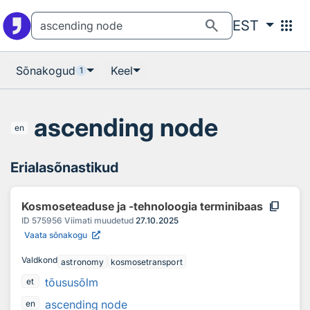
Otsingu juurde
Põhisisu juurde
search
apps
EST
Sõnakogud
Keel
1
ascending node
en
Erialasõnastikud
content_copy
Kosmoseteaduse ja -tehnoloogia terminibaas
ID
575956
Viimati muudetud
27.10.2025
Vaata sõnakogu
Valdkond
astronomy
kosmosetransport
tõususõlm
et
ascending node
en