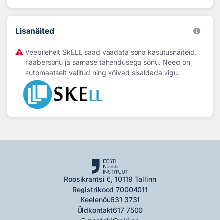
Lisanäited
Veebilehelt SkELL saad vaadata sõna kasutusnäiteid,
naabersõnu ja sarnase tähendusega sõnu. Need on
automaatselt valitud ning võivad sisaldada vigu.
Roosikrantsi 6, 10119 Tallinn
Registrikood 70004011
Keelenõu
631 3731
Üldkontakt
617 7500