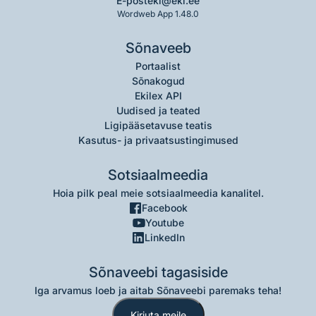
E-post
eki@eki.ee
Wordweb App 1.48.0
Sõnaveeb
Portaalist
Sõnakogud
Ekilex API
Uudised ja teated
Ligipääsetavuse teatis
Kasutus- ja privaatsustingimused
Sotsiaalmeedia
Hoia pilk peal meie sotsiaalmeedia kanalitel.
Facebook
Youtube
LinkedIn
Sõnaveebi tagasiside
Iga arvamus loeb ja aitab Sõnaveebi paremaks teha!
Kirjuta meile