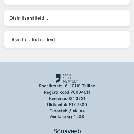
Otsin lisanäiteid...
Otsin tõlgitud näiteid...
Roosikrantsi 6, 10119 Tallinn
Registrikood 70004011
Keelenõu
631 3731
Üldkontakt
617 7500
E-post
eki@eki.ee
Wordweb App 1.48.0
Sõnaveeb