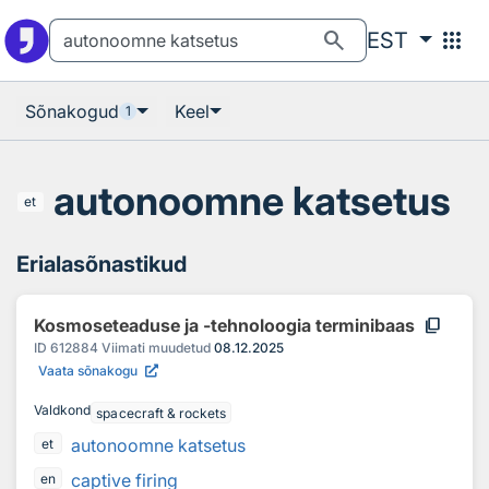
Otsingu juurde
Põhisisu juurde
search
apps
EST
Sõnakogud
Keel
1
autonoomne katsetus
et
Erialasõnastikud
content_copy
Kosmoseteaduse ja -tehnoloogia terminibaas
ID
612884
Viimati muudetud
08.12.2025
Vaata sõnakogu
Valdkond
spacecraft & rockets
autonoomne katsetus
et
captive firing
en