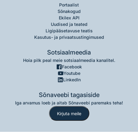
Portaalist
Sõnakogud
Ekilex API
Uudised ja teated
Ligipääsetavuse teatis
Kasutus- ja privaatsustingimused
Sotsiaalmeedia
Hoia pilk peal meie sotsiaalmeedia kanalitel.
Facebook
Youtube
LinkedIn
Sõnaveebi tagasiside
Iga arvamus loeb ja aitab Sõnaveebi paremaks teha!
Kirjuta meile