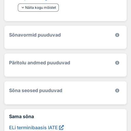
keyboard_arrow_down
Näita kogu mõistet
Sõnavormid puuduvad
Päritolu andmed puuduvad
Sõna seosed puuduvad
Sama sõna
ELi terminibaasis IATE