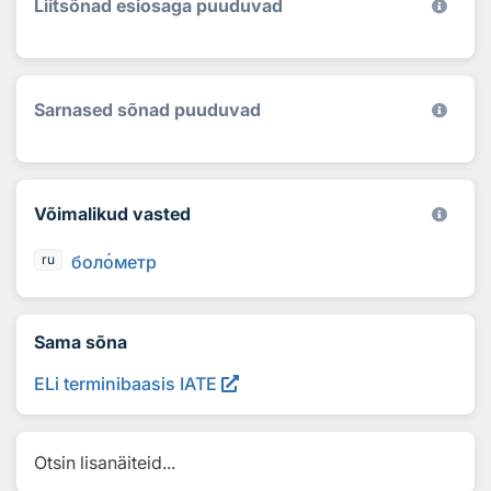
Liitsõnad esiosaga puuduvad
Sarnased sõnad puuduvad
Võimalikud vasted
бол
о
метр
ru
Sama sõna
ELi terminibaasis IATE
Otsin lisanäiteid...