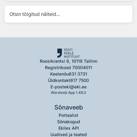
Otsin tõlgitud näiteid...
Roosikrantsi 6, 10119 Tallinn
Registrikood 70004011
Keelenõu
631 3731
Üldkontakt
617 7500
E-post
eki@eki.ee
Wordweb App 1.48.0
Sõnaveeb
Portaalist
Sõnakogud
Ekilex API
Uudised ja teated