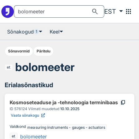
Otsingu juurde
Põhisisu juurde
search
apps
EST
Sõnakogud
Keel
1
Sõnavormid
Päritolu
bolomeeter
et
Erialasõnastikud
content_copy
Kosmoseteaduse ja -tehnoloogia terminibaas
ID
576124
Viimati muudetud
10.10.2025
Vaata sõnakogu
Valdkond
measuring instruments - gauges - actuators
bolomeeter
et