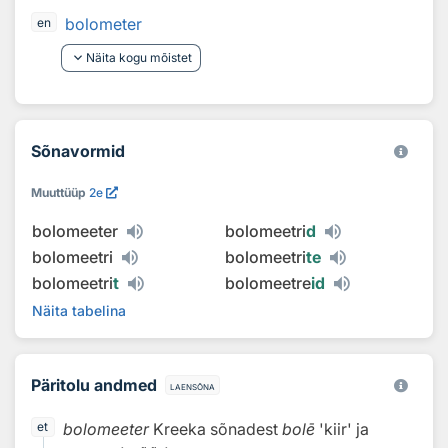
bolometer
en
keyboard_arrow_down
Näita kogu mõistet
Sõnavormid
Muuttüüp
2e
bolomeeter
bolomeetri
d
bolomeetri
bolomeetri
te
bolomeetri
t
bolomeetre
id
Näita tabelina
Päritolu andmed
laensõna
bolomeeter
Kreeka sõnadest
bolē
'kiir' ja
et