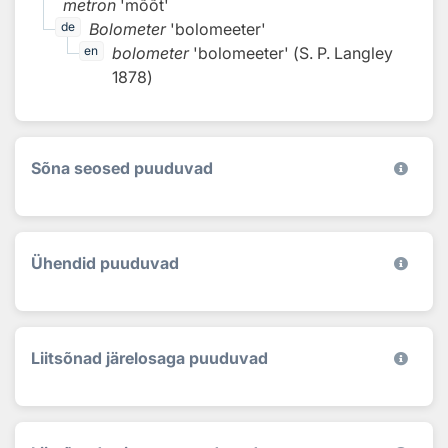
metron
'mõõt'
Bolometer
'bolomeeter'
de
bolometer
'bolomeeter'
(
S. P. Langley
en
1878
)
Sõna seosed puuduvad
Ühendid puuduvad
Liitsõnad järelosaga puuduvad