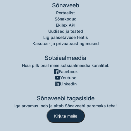
Sõnaveeb
Portaalist
Sõnakogud
Ekilex API
Uudised ja teated
Ligipääsetavuse teatis
Kasutus- ja privaatsustingimused
Sotsiaalmeedia
Hoia pilk peal meie sotsiaalmeedia kanalitel.
Facebook
Youtube
LinkedIn
Sõnaveebi tagasiside
Iga arvamus loeb ja aitab Sõnaveebi paremaks teha!
Kirjuta meile