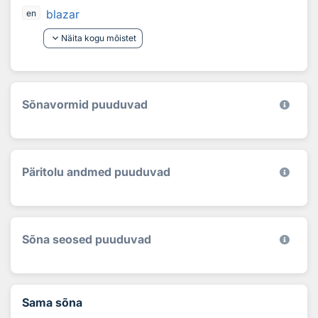
blazar
en
keyboard_arrow_down
Näita kogu mõistet
Sõnavormid puuduvad
Päritolu andmed puuduvad
Sõna seosed puuduvad
Sama sõna