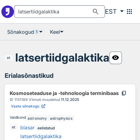
Otsingu juurde
Põhisisu juurde
search
apps
EST
Sõnakogud
Keel
1
latsertiidgalaktika
visibility
et
Erialasõnastikud
content_copy
Kosmoseteaduse ja -tehnoloogia terminibaas
ID
1151189
Viimati muudetud
11.12.2025
Vaata sõnakogu
Valdkond
astronomy
astrophysics
blasar
et
eelistatud
latsertiidgalaktika