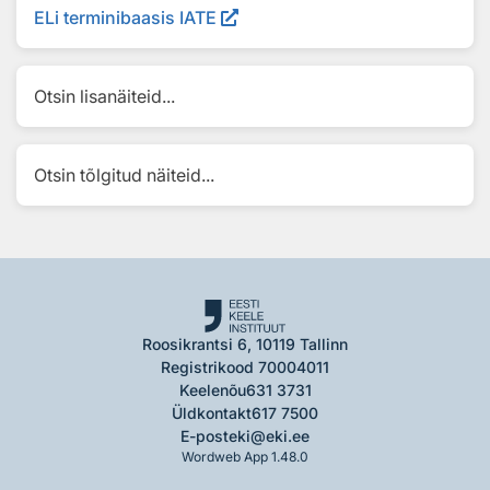
ELi terminibaasis IATE
Otsin lisanäiteid...
Otsin tõlgitud näiteid...
Roosikrantsi 6, 10119 Tallinn
Registrikood 70004011
Keelenõu
631 3731
Üldkontakt
617 7500
E-post
eki@eki.ee
Wordweb App 1.48.0