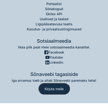
Portaalist
Sõnakogud
Ekilex API
Uudised ja teated
Ligipääsetavuse teatis
Kasutus- ja privaatsustingimused
Sotsiaalmeedia
Hoia pilk peal meie sotsiaalmeedia kanalitel.
Facebook
Youtube
LinkedIn
Sõnaveebi tagasiside
Iga arvamus loeb ja aitab Sõnaveebi paremaks teha!
Kirjuta meile