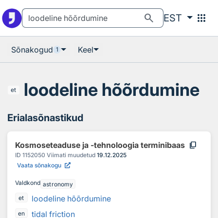
Otsingu juurde
Põhisisu juurde
search
apps
EST
Sõnakogud
Keel
1
loodeline hõõrdumine
et
Erialasõnastikud
content_copy
Kosmoseteaduse ja -tehnoloogia terminibaas
ID
1152050
Viimati muudetud
19.12.2025
Vaata sõnakogu
Valdkond
astronomy
loodeline hõõrdumine
et
tidal friction
en