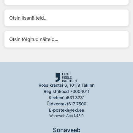
Otsin lisanäiteid...
Otsin tõlgitud näiteid...
Roosikrantsi 6, 10119 Tallinn
Registrikood 70004011
Keelenõu
631 3731
Üldkontakt
617 7500
E-post
eki@eki.ee
Wordweb App 1.48.0
Sõnaveeb