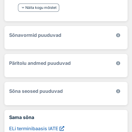
keyboard_arrow_down
Näita kogu mõistet
Sõnavormid puuduvad
Päritolu andmed puuduvad
Sõna seosed puuduvad
Sama sõna
ELi terminibaasis IATE