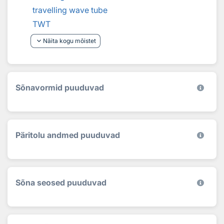
travelling wave tube
TWT
keyboard_arrow_down
Näita kogu mõistet
Sõnavormid puuduvad
Päritolu andmed puuduvad
Sõna seosed puuduvad