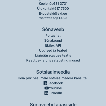
Keelenõu
631 3731
Üldkontakt
617 7500
E-post
eki@eki.ee
Wordweb App 1.48.0
Sõnaveeb
Portaalist
Sõnakogud
Ekilex API
Uudised ja teated
Ligipääsetavuse teatis
Kasutus- ja privaatsustingimused
Sotsiaalmeedia
Hoia pilk peal meie sotsiaalmeedia kanalitel.
Facebook
Youtube
LinkedIn
Sõnaveebi tagasiside