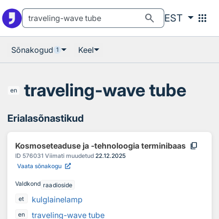
Otsingu juurde
Põhisisu juurde
search
apps
EST
Sõnakogud
Keel
1
traveling-wave tube
en
Erialasõnastikud
content_copy
Kosmoseteaduse ja -tehnoloogia terminibaas
ID
576031
Viimati muudetud
22.12.2025
Vaata sõnakogu
Valdkond
raadioside
kulglainelamp
et
traveling-wave tube
en