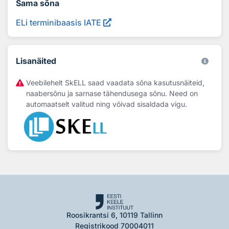
Sama sõna
ELi terminibaasis IATE
Lisanäited
Veebilehelt SkELL saad vaadata sõna kasutusnäiteid,
naabersõnu ja sarnase tähendusega sõnu. Need on
automaatselt valitud ning võivad sisaldada vigu.
Roosikrantsi 6, 10119 Tallinn
Registrikood 70004011