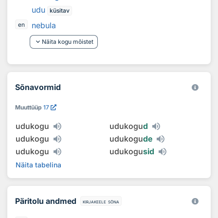
udu
küsitav
nebula
en
keyboard_arrow_down
Näita kogu mõistet
Sõnavormid
Muuttüüp
17
udukogu
udukogu
d
udukogu
udukogu
de
udukogu
udukogu
sid
Näita tabelina
Päritolu andmed
kirjakeele sõna