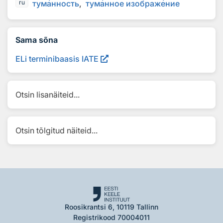
тум
а
нность
тум
а
нное изображ
е
ние
ru
Sama sõna
ELi terminibaasis IATE
Otsin lisanäiteid...
Otsin tõlgitud näiteid...
Roosikrantsi 6, 10119 Tallinn
Registrikood 70004011