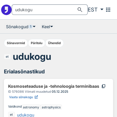
Otsingu juurde
Põhisisu juurde
search
apps
EST
Sõnakogud
Keel
1
Sõnavormid
Päritolu
Ühendid
udukogu
et
Erialasõnastikud
content_copy
Kosmoseteaduse ja -tehnoloogia terminibaas
ID
576086
Viimati muudetud
05.12.2025
Vaata sõnakogu
Valdkond
astronomy
astrophysics
udukogu
et