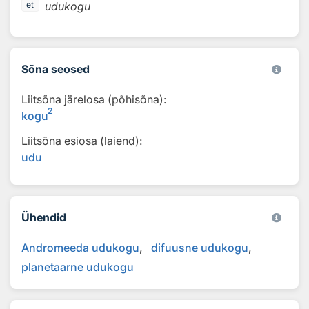
udukogu
et
Sõna seosed
Liitsõna järelosa (põhisõna):
2
kogu
Liitsõna esiosa (laiend):
udu
Ühendid
Andromeeda udukogu
difuusne udukogu
planetaarne udukogu