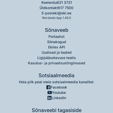
Keelenõu
631 3731
Üldkontakt
617 7500
E-post
eki@eki.ee
Wordweb App 1.48.0
Sõnaveeb
Portaalist
Sõnakogud
Ekilex API
Uudised ja teated
Ligipääsetavuse teatis
Kasutus- ja privaatsustingimused
Sotsiaalmeedia
Hoia pilk peal meie sotsiaalmeedia kanalitel.
Facebook
Youtube
LinkedIn
Sõnaveebi tagasiside