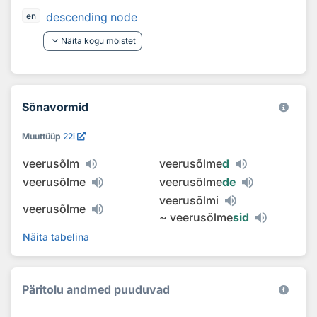
descending node
en
keyboard_arrow_down
Näita kogu mõistet
Sõnavormid
Muuttüüp
22i
veerusõlm
veerusõlme
d
veerusõlme
veerusõlme
de
veerusõlmi
veerusõlme
~
veerusõlme
sid
Näita tabelina
Päritolu andmed puuduvad