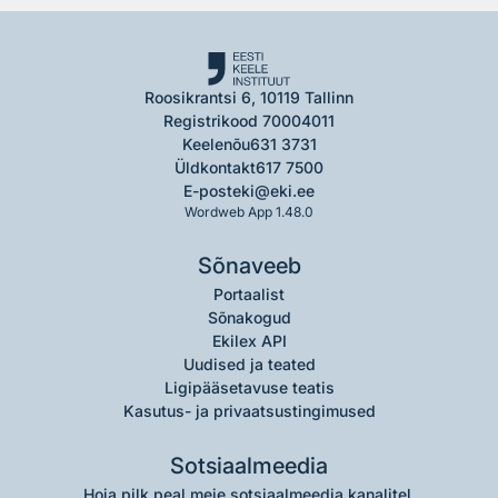
Roosikrantsi 6, 10119 Tallinn
Registrikood 70004011
Keelenõu
631 3731
Üldkontakt
617 7500
E-post
eki@eki.ee
Wordweb App 1.48.0
Sõnaveeb
Portaalist
Sõnakogud
Ekilex API
Uudised ja teated
Ligipääsetavuse teatis
Kasutus- ja privaatsustingimused
Sotsiaalmeedia
Hoia pilk peal meie sotsiaalmeedia kanalitel.