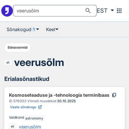
Otsingu juurde
Põhisisu juurde
search
apps
EST
Sõnakogud
Keel
1
Sõnavormid
veerusõlm
et
Erialasõnastikud
content_copy
Kosmoseteaduse ja -tehnoloogia terminibaas
ID
576003
Viimati muudetud
30.10.2025
Vaata sõnakogu
Valdkond
astronomy
veerusõlm
et