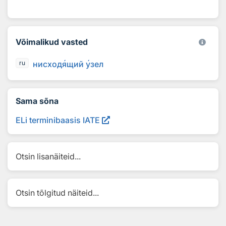
Võimalikud vasted
нисход
я
щий
у
зел
ru
Sama sõna
ELi terminibaasis IATE
Otsin lisanäiteid...
Otsin tõlgitud näiteid...