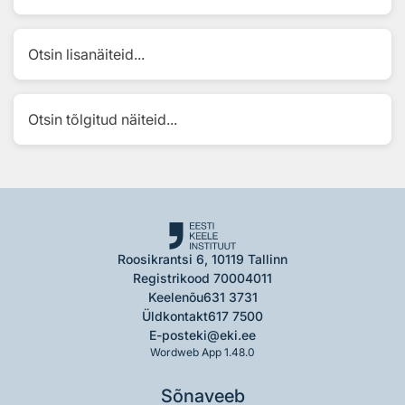
Otsin lisanäiteid...
Otsin tõlgitud näiteid...
Roosikrantsi 6, 10119 Tallinn
Registrikood 70004011
Keelenõu
631 3731
Üldkontakt
617 7500
E-post
eki@eki.ee
Wordweb App 1.48.0
Sõnaveeb