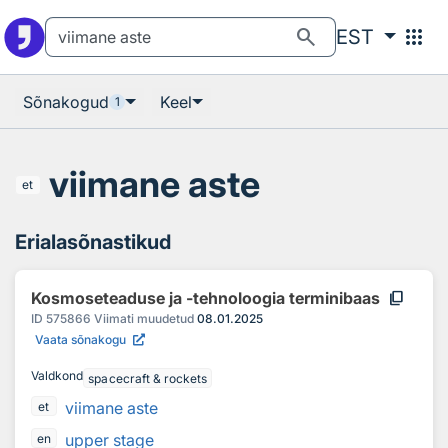
Otsingu juurde
Põhisisu juurde
search
apps
EST
Sõnakogud
Keel
1
viimane aste
et
Erialasõnastikud
content_copy
Kosmoseteaduse ja -tehnoloogia terminibaas
ID
575866
Viimati muudetud
08.01.2025
Vaata sõnakogu
Valdkond
spacecraft & rockets
viimane aste
et
upper stage
en