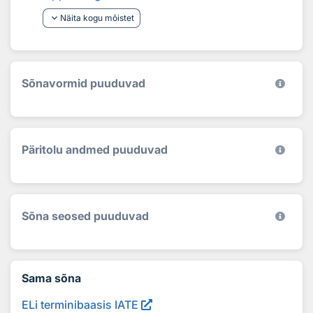
keyboard_arrow_down
Näita kogu mõistet
Sõnavormid puuduvad
Päritolu andmed puuduvad
Sõna seosed puuduvad
Sama sõna
ELi terminibaasis IATE