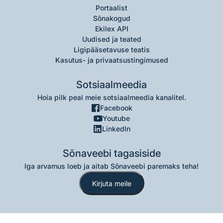
Portaalist
Sõnakogud
Ekilex API
Uudised ja teated
Ligipääsetavuse teatis
Kasutus- ja privaatsustingimused
Sotsiaalmeedia
Hoia pilk peal meie sotsiaalmeedia kanalitel.
Facebook
Youtube
LinkedIn
Sõnaveebi tagasiside
Iga arvamus loeb ja aitab Sõnaveebi paremaks teha!
Kirjuta meile