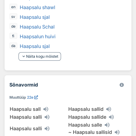
Haapsalu shawl
en
Haapsalu sjal
sv
Haapsalu Schal
de
Haapsalun huivi
fi
Haapsalu sjal
da
keyboard_arrow_down
Näita kogu mõistet
Sõnavormid
Muuttüüp
22e
Haapsalu sall
Haapsalu sallid
Haapsalu salli
Haapsalu sallide
Haapsalu salle
Haapsalu salli
~
Haapsalu sallisid