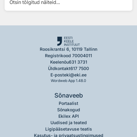
Otsin tõlgitud näiteid...
Roosikrantsi 6, 10119 Tallinn
Registrikood 70004011
Keelenõu
631 3731
Üldkontakt
617 7500
E-post
eki@eki.ee
Wordweb App 1.48.0
Sõnaveeb
Portaalist
Sõnakogud
Ekilex API
Uudised ja teated
Ligipääsetavuse teatis
Kasutus- ja privaatsustingimused