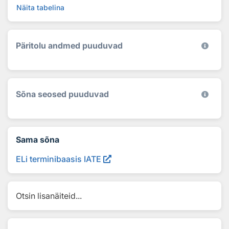
Näita tabelina
Päritolu andmed puuduvad
Sõna seosed puuduvad
Sama sõna
ELi terminibaasis IATE
Otsin lisanäiteid...