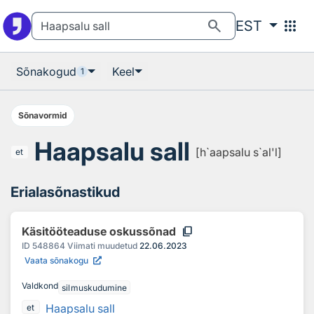
Otsingu juurde
Põhisisu juurde
search
apps
EST
Sõnakogud
Keel
1
Sõnavormid
Haapsalu sall
[h`aapsalu s`al'l]
et
Erialasõnastikud
content_copy
Käsitööteaduse oskussõnad
ID
548864
Viimati muudetud
22.06.2023
Vaata sõnakogu
Valdkond
silmuskudumine
Haapsalu sall
et