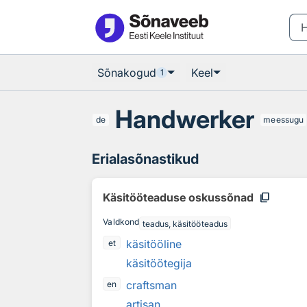
Otsingu juurde
Põhisisu juurde
Sõnakogud
Keel
1
Handwerker
de
meessugu
Erialasõnastikud
content_copy
Käsitööteaduse oskussõnad
Valdkond
teadus, käsitööteadus
käsitööline
et
käsitöötegija
craftsman
en
artisan