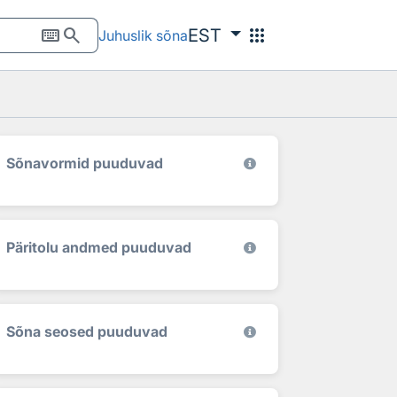
keyboard
search
apps
EST
Juhuslik sõna
Sõnavormid puuduvad
Päritolu andmed puuduvad
Sõna seosed puuduvad