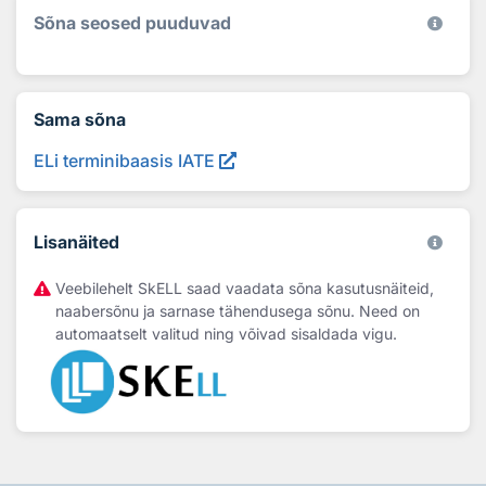
Sõna seosed puuduvad
Sama sõna
ELi terminibaasis IATE
Lisanäited
Veebilehelt SkELL saad vaadata sõna kasutusnäiteid,
naabersõnu ja sarnase tähendusega sõnu. Need on
automaatselt valitud ning võivad sisaldada vigu.