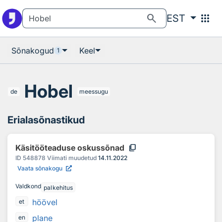
Otsingu juurde
Põhisisu juurde
search
apps
EST
Sõnakogud
Keel
1
Hobel
de
meessugu
Erialasõnastikud
content_copy
Käsitööteaduse oskussõnad
ID
548878
Viimati muudetud
14.11.2022
Vaata sõnakogu
Valdkond
palkehitus
höövel
et
plane
en