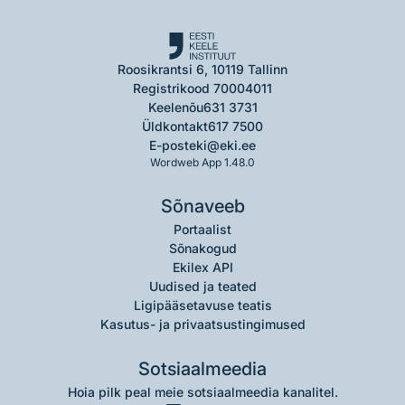
Roosikrantsi 6, 10119 Tallinn
Registrikood 70004011
Keelenõu
631 3731
Üldkontakt
617 7500
E-post
eki@eki.ee
Wordweb App 1.48.0
Sõnaveeb
Portaalist
Sõnakogud
Ekilex API
Uudised ja teated
Ligipääsetavuse teatis
Kasutus- ja privaatsustingimused
Sotsiaalmeedia
Hoia pilk peal meie sotsiaalmeedia kanalitel.