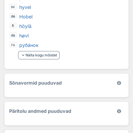
hyvel
sv
Hobel
de
höylä
fi
høvl
da
руб
а
нок
ru
keyboard_arrow_down
Näita kogu mõistet
Sõnavormid puuduvad
Päritolu andmed puuduvad