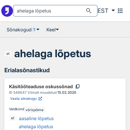
Otsingu juurde
Põhisisu juurde
search
apps
EST
Sõnakogud
Keel
1
ahelaga lõpetus
et
Erialasõnastikud
content_copy
Käsitööteaduse oskussõnad
ID
548647
Viimati muudetud
15.02.2020
Vaata sõnakogu
Valdkond
võrkpõime
aasaline lõpetus
et
ahelaga lõpetus