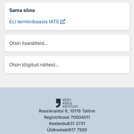
Sama sõna
ELi terminibaasis IATE
Otsin lisanäiteid...
Otsin tõlgitud näiteid...
Roosikrantsi 6, 10119 Tallinn
Registrikood 70004011
Keelenõu
631 3731
Üldkontakt
617 7500