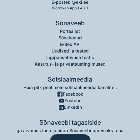
E-post
eki@eki.ee
Wordweb App 1.48.0
Sõnaveeb
Portaalist
Sõnakogud
Ekilex API
Uudised ja teated
Ligipääsetavuse teatis
Kasutus- ja privaatsustingimused
Sotsiaalmeedia
Hoia pilk peal meie sotsiaalmeedia kanalitel.
Facebook
Youtube
LinkedIn
Sõnaveebi tagasiside
Iga arvamus loeb ja aitab Sõnaveebi paremaks teha!