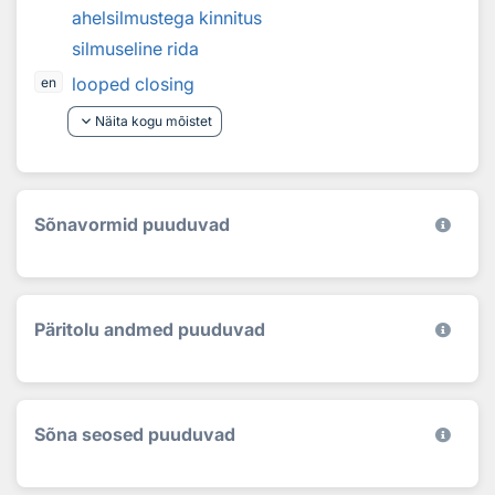
ahelsilmustega kinnitus
silmuseline rida
looped closing
en
keyboard_arrow_down
Näita kogu mõistet
Sõnavormid puuduvad
Päritolu andmed puuduvad
Sõna seosed puuduvad