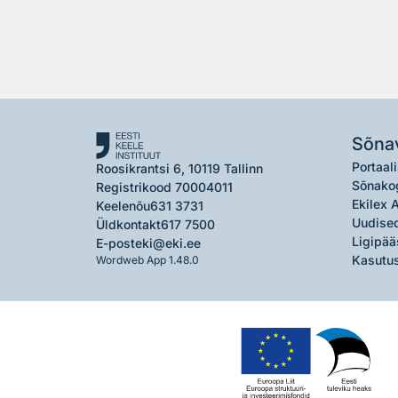
Sõna
Portaali
Roosikrantsi 6, 10119 Tallinn
Sõnako
Registrikood 70004011
Ekilex 
Keelenõu
631 3731
Uudised
Üldkontakt
617 7500
Ligipää
E-post
eki@eki.ee
Kasutus
Wordweb App 1.48.0