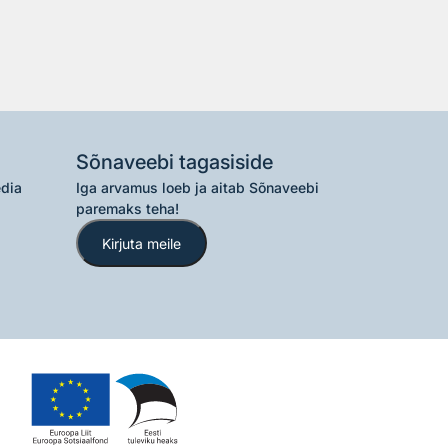
Sõnaveebi tagasiside
edia
Iga arvamus loeb ja aitab Sõnaveebi
paremaks teha!
Kirjuta meile