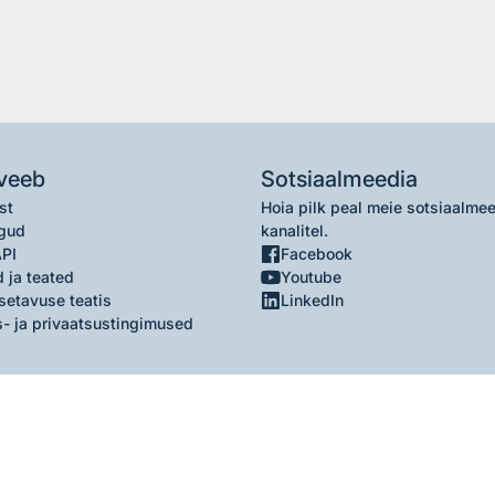
veeb
Sotsiaalmeedia
st
Hoia pilk peal meie sotsiaalme
gud
kanalitel.
API
Facebook
 ja teated
Youtube
setavuse teatis
LinkedIn
- ja privaatsustingimused