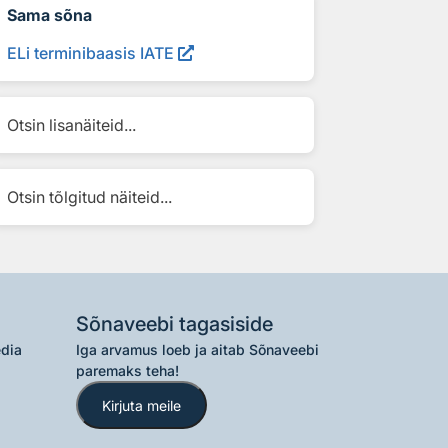
Sama sõna
ELi terminibaasis IATE
Otsin lisanäiteid...
Otsin tõlgitud näiteid...
Sõnaveebi tagasiside
edia
Iga arvamus loeb ja aitab Sõnaveebi
paremaks teha!
Kirjuta meile