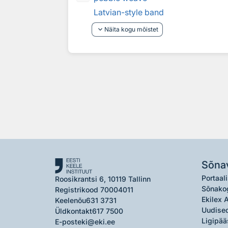
Latvian-style band
keyboard_arrow_down
Näita kogu mõistet
Sõna
Portaali
Roosikrantsi 6, 10119 Tallinn
Sõnako
Registrikood 70004011
Ekilex 
Keelenõu
631 3731
Uudised
Üldkontakt
617 7500
Ligipää
E-post
eki@eki.ee