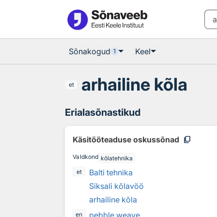
Otsingu juurde
Põhisisu juurde
Sõnakogud
Keel
1
arhailine kõla
et
Erialasõnastikud
content_copy
Käsitööteaduse oskussõnad
Valdkond
kõlatehnika
Balti tehnika
et
Siksali kõlavöö
arhailine kõla
pebble weave
en