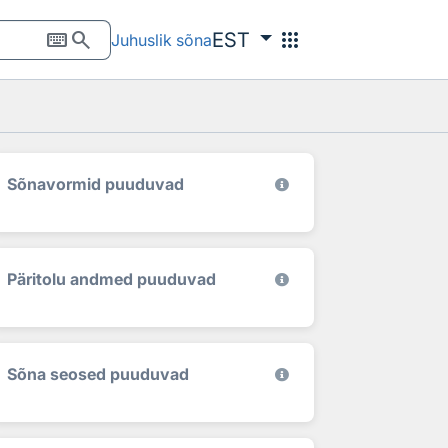
keyboard
search
apps
EST
Juhuslik sõna
Sõnavormid puuduvad
Päritolu andmed puuduvad
Sõna seosed puuduvad