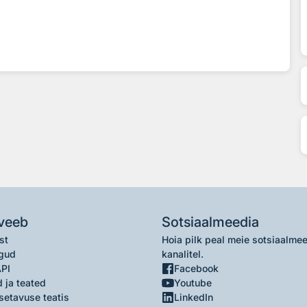
veeb
Sotsiaalmeedia
st
Hoia pilk peal meie sotsiaalme
gud
kanalitel.
API
Facebook
 ja teated
Youtube
setavuse teatis
LinkedIn