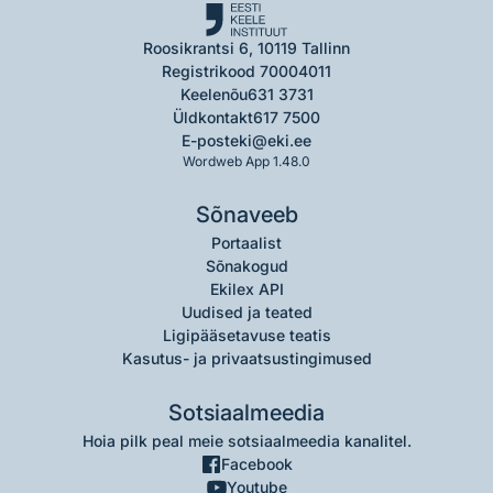
Roosikrantsi 6, 10119 Tallinn
Registrikood 70004011
Keelenõu
631 3731
Üldkontakt
617 7500
E-post
eki@eki.ee
Wordweb App 1.48.0
Sõnaveeb
Portaalist
Sõnakogud
Ekilex API
Uudised ja teated
Ligipääsetavuse teatis
Kasutus- ja privaatsustingimused
Sotsiaalmeedia
Hoia pilk peal meie sotsiaalmeedia kanalitel.
Facebook
Youtube