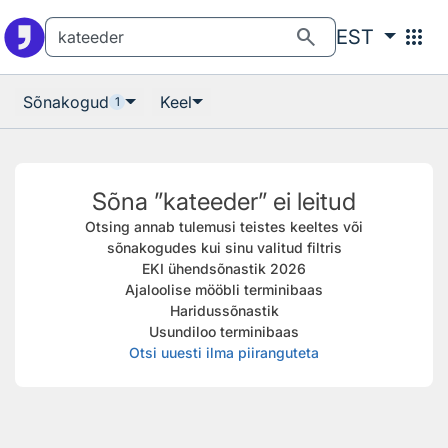
Otsingu juurde
Põhisisu juurde
search
apps
EST
Sõnakogud
Keel
1
Sõna ”kateeder” ei leitud
Otsing annab tulemusi teistes keeltes või
sõnakogudes kui sinu valitud filtris
EKI ühendsõnastik 2026
Ajaloolise mööbli terminibaas
Haridussõnastik
Usundiloo terminibaas
Otsi uuesti ilma piiranguteta