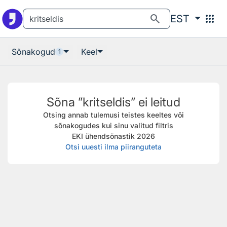
Otsingu juurde
Põhisisu juurde
search
apps
EST
Sõnakogud
Keel
1
Sõna ”kritseldis” ei leitud
Otsing annab tulemusi teistes keeltes või
sõnakogudes kui sinu valitud filtris
EKI ühendsõnastik 2026
Otsi uuesti ilma piiranguteta