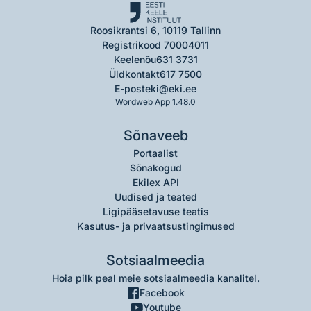
Roosikrantsi 6, 10119 Tallinn
Registrikood 70004011
Keelenõu
631 3731
Üldkontakt
617 7500
E-post
eki@eki.ee
Wordweb App 1.48.0
Sõnaveeb
Portaalist
Sõnakogud
Ekilex API
Uudised ja teated
Ligipääsetavuse teatis
Kasutus- ja privaatsustingimused
Sotsiaalmeedia
Hoia pilk peal meie sotsiaalmeedia kanalitel.
Facebook
Youtube