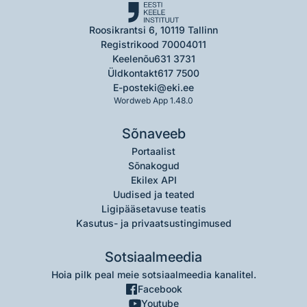
Roosikrantsi 6, 10119 Tallinn
Registrikood 70004011
Keelenõu
631 3731
Üldkontakt
617 7500
E-post
eki@eki.ee
Wordweb App 1.48.0
Sõnaveeb
Portaalist
Sõnakogud
Ekilex API
Uudised ja teated
Ligipääsetavuse teatis
Kasutus- ja privaatsustingimused
Sotsiaalmeedia
Hoia pilk peal meie sotsiaalmeedia kanalitel.
Facebook
Youtube