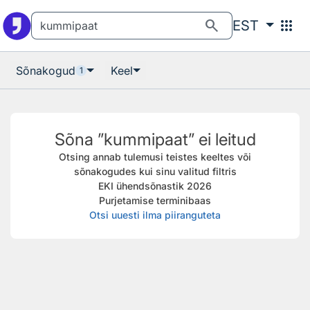
Otsingu juurde
Põhisisu juurde
search
apps
EST
Sõnakogud
Keel
1
Sõna ”kummipaat” ei leitud
Otsing annab tulemusi teistes keeltes või
sõnakogudes kui sinu valitud filtris
EKI ühendsõnastik 2026
Purjetamise terminibaas
Otsi uuesti ilma piiranguteta